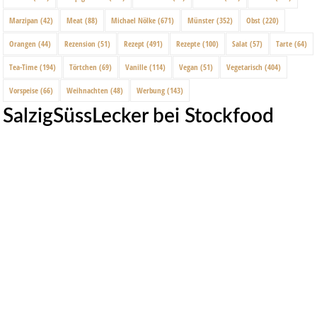
Marzipan
(42)
Meat
(88)
Michael Nölke
(671)
Münster
(352)
Obst
(220)
Orangen
(44)
Rezension
(51)
Rezept
(491)
Rezepte
(100)
Salat
(57)
Tarte
(64)
Tea-Time
(194)
Törtchen
(69)
Vanille
(114)
Vegan
(51)
Vegetarisch
(404)
Vorspeise
(66)
Weihnachten
(48)
Werbung
(143)
SalzigSüssLecker bei Stockfood