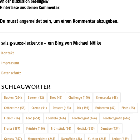
An der Diskussion beteiligen?
Hinterlasse uns deinen Kommentar!
Du musst
angemeldet
sein, um einen Kommentar abzugeben.
salzig-suess-lecker.de – ein Blog von Michael Nölke
Kontakt
Impressum
Datenschutz
SCHLAGWÖRTER
Backen
(204)
Beeren
(82)
Brot
(45)
Challenge
(140)
Cheesecake
(48)
Coffeetime
(58)
Creme
(91)
Dessert
(123)
DIY
(193)
Erdbeeren
(47)
Fisch
(65)
Fleisch
(96)
Food
(654)
Foodfoto
(666)
Foodfotograf
(664)
Foodfotografie
(666)
Fruits
(187)
Früchte
(196)
Frühstück
(64)
Gebäck
(210)
Gemüse
(134)
Genuss
(357)
Hauptgerichte
(244)
Kartoffeln
(88)
Kuchen
(244)
Lecker
(419)