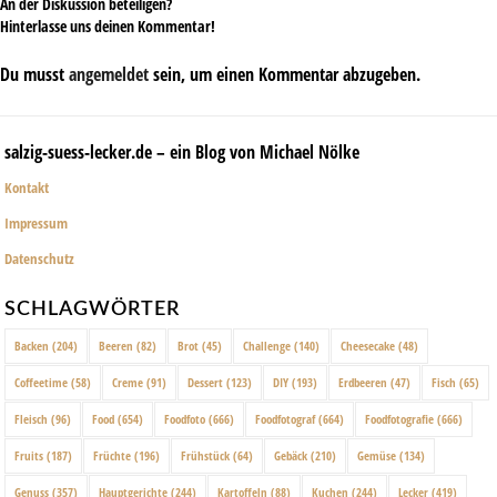
An der Diskussion beteiligen?
Hinterlasse uns deinen Kommentar!
Du musst
angemeldet
sein, um einen Kommentar abzugeben.
salzig-suess-lecker.de – ein Blog von Michael Nölke
Kontakt
Impressum
Datenschutz
SCHLAGWÖRTER
Backen
(204)
Beeren
(82)
Brot
(45)
Challenge
(140)
Cheesecake
(48)
Coffeetime
(58)
Creme
(91)
Dessert
(123)
DIY
(193)
Erdbeeren
(47)
Fisch
(65)
Fleisch
(96)
Food
(654)
Foodfoto
(666)
Foodfotograf
(664)
Foodfotografie
(666)
Fruits
(187)
Früchte
(196)
Frühstück
(64)
Gebäck
(210)
Gemüse
(134)
Genuss
(357)
Hauptgerichte
(244)
Kartoffeln
(88)
Kuchen
(244)
Lecker
(419)