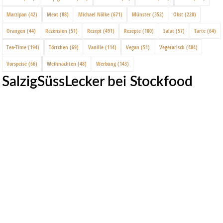
Marzipan
(42)
Meat
(88)
Michael Nölke
(671)
Münster
(352)
Obst
(220)
Orangen
(44)
Rezension
(51)
Rezept
(491)
Rezepte
(100)
Salat
(57)
Tarte
(64)
Tea-Time
(194)
Törtchen
(69)
Vanille
(114)
Vegan
(51)
Vegetarisch
(404)
Vorspeise
(66)
Weihnachten
(48)
Werbung
(143)
SalzigSüssLecker bei Stockfood