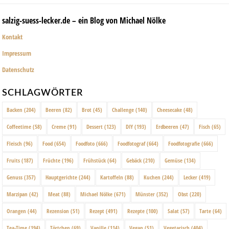
salzig-suess-lecker.de – ein Blog von Michael Nölke
Kontakt
Impressum
Datenschutz
SCHLAGWÖRTER
Backen
(204)
Beeren
(82)
Brot
(45)
Challenge
(140)
Cheesecake
(48)
Coffeetime
(58)
Creme
(91)
Dessert
(123)
DIY
(193)
Erdbeeren
(47)
Fisch
(65)
Fleisch
(96)
Food
(654)
Foodfoto
(666)
Foodfotograf
(664)
Foodfotografie
(666)
Fruits
(187)
Früchte
(196)
Frühstück
(64)
Gebäck
(210)
Gemüse
(134)
Genuss
(357)
Hauptgerichte
(244)
Kartoffeln
(88)
Kuchen
(244)
Lecker
(419)
Marzipan
(42)
Meat
(88)
Michael Nölke
(671)
Münster
(352)
Obst
(220)
Orangen
(44)
Rezension
(51)
Rezept
(491)
Rezepte
(100)
Salat
(57)
Tarte
(64)
Tea-Time
(194)
Törtchen
(69)
Vanille
(114)
Vegan
(51)
Vegetarisch
(404)