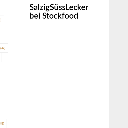
SalzigSüssLecker
bei Stockfood
)
(47)
88)