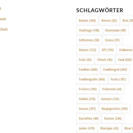
t
SCHLAGWÖRTER
ssum
Backen
(204)
Beeren
(82)
Brot
(45
chutz
Challenge
(140)
Cheesecake
(48)
Coffeetime
(58)
Creme
(91)
Dessert
(123)
DIY
(193)
Erdbeeren
Fisch
(65)
Fleisch
(96)
Food
(654)
Foodfoto
(666)
Foodfotograf
(664)
Foodfotografie
(666)
Fruits
(187)
Früchte
(196)
Frühstück
(64)
Gebäck
(210)
Gemüse
(134)
Genuss
(357)
Hauptgerichte
(244)
Kartoffeln
(88)
Kuchen
(244)
Lecker
(419)
Marzipan
(42)
Meat
(