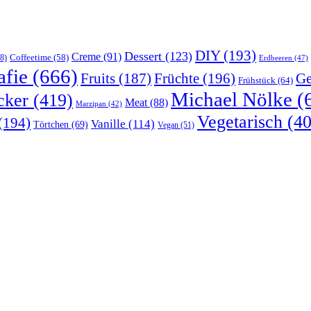
DIY
(193)
Dessert
(123)
Creme
(91)
Coffeetime
(58)
8)
Erdbeeren
(47)
afie
(666)
Früchte
(196)
Ge
Fruits
(187)
Frühstück
(64)
Michael Nölke
(
cker
(419)
Meat
(88)
Marzipan
(42)
Vegetarisch
(40
(194)
Vanille
(114)
Törtchen
(69)
Vegan
(51)