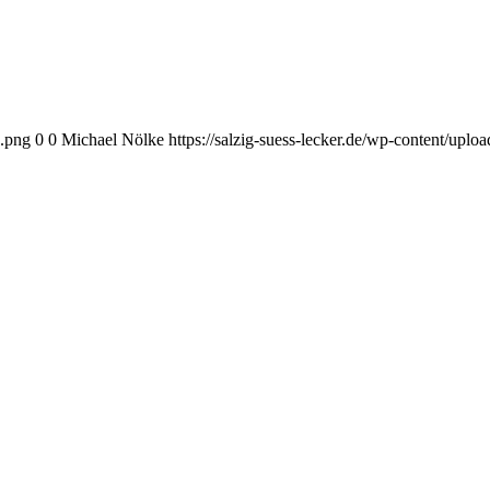
o.png
0
0
Michael Nölke
https://salzig-suess-lecker.de/wp-content/upl