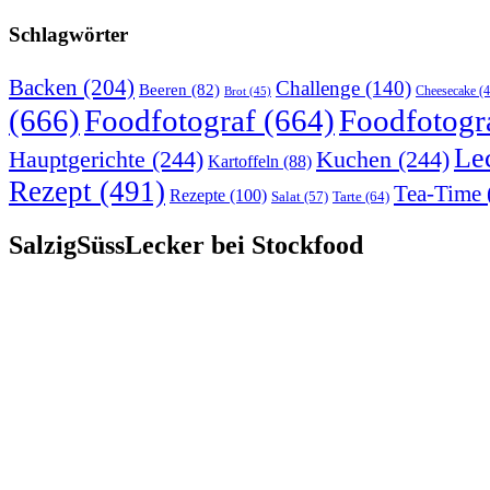
Schlagwörter
Backen
(204)
Challenge
(140)
Beeren
(82)
Brot
(45)
Cheesecake
(4
(666)
Foodfotograf
(664)
Foodfotogr
Le
Hauptgerichte
(244)
Kuchen
(244)
Kartoffeln
(88)
Rezept
(491)
Tea-Time
Rezepte
(100)
Tarte
(64)
Salat
(57)
SalzigSüssLecker bei Stockfood