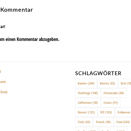
n Kommentar
tar!
um einen Kommentar abzugeben.
t
SCHLAGWÖRTER
ssum
Backen
(204)
Beeren
(82)
Brot
(45
chutz
Challenge
(140)
Cheesecake
(48)
Coffeetime
(58)
Creme
(91)
Dessert
(123)
DIY
(193)
Erdbeeren
Fisch
(65)
Fleisch
(96)
Food
(654)