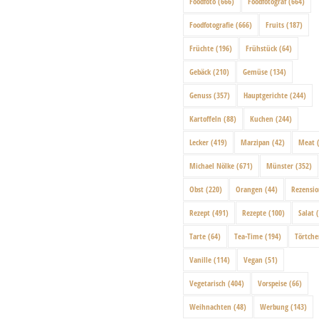
Foodfoto
(666)
Foodfotograf
(664)
Foodfotografie
(666)
Fruits
(187)
Früchte
(196)
Frühstück
(64)
Gebäck
(210)
Gemüse
(134)
Genuss
(357)
Hauptgerichte
(244)
Kartoffeln
(88)
Kuchen
(244)
Lecker
(419)
Marzipan
(42)
Meat
(
Michael Nölke
(671)
Münster
(352)
Obst
(220)
Orangen
(44)
Rezensi
Rezept
(491)
Rezepte
(100)
Salat
(
Tarte
(64)
Tea-Time
(194)
Törtch
Vanille
(114)
Vegan
(51)
Vegetarisch
(404)
Vorspeise
(66)
Weihnachten
(48)
Werbung
(143)