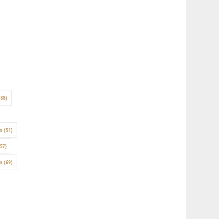
88)
on
(51)
57)
en
(69)