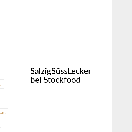
SalzigSüssLecker
bei Stockfood
)
(47)