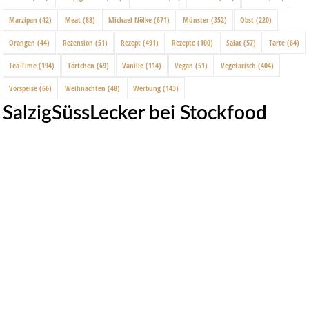
Marzipan
(42)
Meat
(88)
Michael Nölke
(671)
Münster
(352)
Obst
(220)
Orangen
(44)
Rezension
(51)
Rezept
(491)
Rezepte
(100)
Salat
(57)
Tarte
(64)
Tea-Time
(194)
Törtchen
(69)
Vanille
(114)
Vegan
(51)
Vegetarisch
(404)
Vorspeise
(66)
Weihnachten
(48)
Werbung
(143)
SalzigSüssLecker bei Stockfood