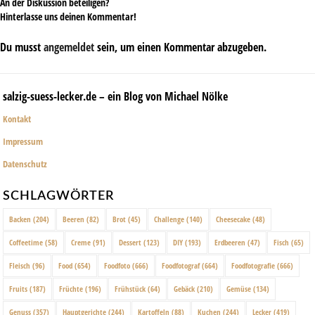
An der Diskussion beteiligen?
Hinterlasse uns deinen Kommentar!
Du musst
angemeldet
sein, um einen Kommentar abzugeben.
salzig-suess-lecker.de – ein Blog von Michael Nölke
Kontakt
Impressum
Datenschutz
SCHLAGWÖRTER
Backen
(204)
Beeren
(82)
Brot
(45)
Challenge
(140)
Cheesecake
(48)
Coffeetime
(58)
Creme
(91)
Dessert
(123)
DIY
(193)
Erdbeeren
(47)
Fisch
(65)
Fleisch
(96)
Food
(654)
Foodfoto
(666)
Foodfotograf
(664)
Foodfotografie
(666)
Fruits
(187)
Früchte
(196)
Frühstück
(64)
Gebäck
(210)
Gemüse
(134)
Genuss
(357)
Hauptgerichte
(244)
Kartoffeln
(88)
Kuchen
(244)
Lecker
(419)