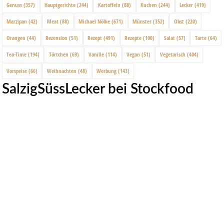
Genuss
(357)
Hauptgerichte
(244)
Kartoffeln
(88)
Kuchen
(244)
Lecker
(419)
Marzipan
(42)
Meat
(88)
Michael Nölke
(671)
Münster
(352)
Obst
(220)
Orangen
(44)
Rezension
(51)
Rezept
(491)
Rezepte
(100)
Salat
(57)
Tarte
(64)
Tea-Time
(194)
Törtchen
(69)
Vanille
(114)
Vegan
(51)
Vegetarisch
(404)
Vorspeise
(66)
Weihnachten
(48)
Werbung
(143)
SalzigSüssLecker bei Stockfood