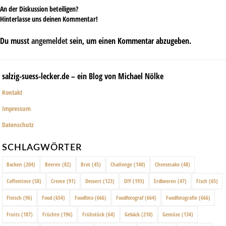
An der Diskussion beteiligen?
Hinterlasse uns deinen Kommentar!
Du musst
angemeldet
sein, um einen Kommentar abzugeben.
salzig-suess-lecker.de – ein Blog von Michael Nölke
Kontakt
Impressum
Datenschutz
SCHLAGWÖRTER
Backen
(204)
Beeren
(82)
Brot
(45)
Challenge
(140)
Cheesecake
(48)
Coffeetime
(58)
Creme
(91)
Dessert
(123)
DIY
(193)
Erdbeeren
(47)
Fisch
(65)
Fleisch
(96)
Food
(654)
Foodfoto
(666)
Foodfotograf
(664)
Foodfotografie
(666)
Fruits
(187)
Früchte
(196)
Frühstück
(64)
Gebäck
(210)
Gemüse
(134)