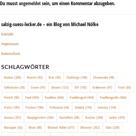
Du musst
angemeldet
sein, um einen Kommentar abzugeben.
salzig-suess-lecker.de – ein Blog von Michael Nölke
Kontakt
Impressum
Datenschutz
SCHLAGWÖRTER
Backen
(204)
Beeren
(82)
Brot
(45)
Challenge
(140)
Cheesecake
(48)
Coffeetime
(58)
Creme
(91)
Dessert
(123)
DIY
(193)
Erdbeeren
(47)
Fisch
(65)
Fleisch
(96)
Food
(654)
Foodfoto
(666)
Foodfotograf
(664)
Foodfotografie
(666)
Fruits
(187)
Früchte
(196)
Frühstück
(64)
Gebäck
(210)
Gemüse
(134)
Genuss
(357)
Hauptgerichte
(244)
Kartoffeln
(88)
Kuchen
(244)
Lecker
(419)
Marzipan
(42)
Meat
(88)
Michael Nölke
(671)
Münster
(352)
Obst
(220)