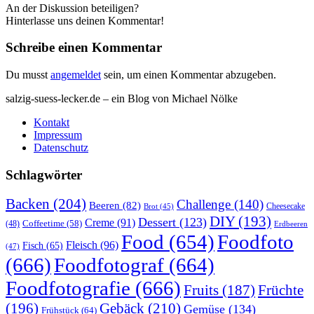
An der Diskussion beteiligen?
Hinterlasse uns deinen Kommentar!
Schreibe einen Kommentar
Du musst
angemeldet
sein, um einen Kommentar abzugeben.
salzig-suess-lecker.de – ein Blog von Michael Nölke
Kontakt
Impressum
Datenschutz
Schlagwörter
Backen
(204)
Challenge
(140)
Beeren
(82)
Brot
(45)
Cheesecake
DIY
(193)
Dessert
(123)
Creme
(91)
Coffeetime
(58)
(48)
Erdbeeren
Food
(654)
Foodfoto
Fleisch
(96)
Fisch
(65)
(47)
(666)
Foodfotograf
(664)
Foodfotografie
(666)
Früchte
Fruits
(187)
(196)
Gebäck
(210)
Gemüse
(134)
Frühstück
(64)