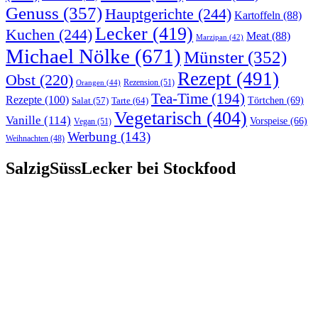
Genuss
(357)
Hauptgerichte
(244)
Kartoffeln
(88)
Lecker
(419)
Kuchen
(244)
Meat
(88)
Marzipan
(42)
Michael Nölke
(671)
Münster
(352)
Rezept
(491)
Obst
(220)
Rezension
(51)
Orangen
(44)
Tea-Time
(194)
Rezepte
(100)
Törtchen
(69)
Tarte
(64)
Salat
(57)
Vegetarisch
(404)
Vanille
(114)
Vorspeise
(66)
Vegan
(51)
Werbung
(143)
Weihnachten
(48)
SalzigSüssLecker bei Stockfood