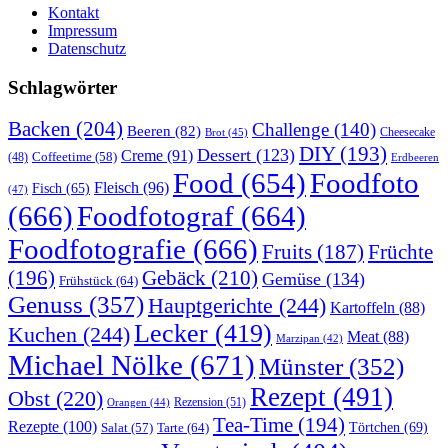
Kontakt
Impressum
Datenschutz
Schlagwörter
Backen
(204)
Challenge
(140)
Beeren
(82)
Brot
(45)
Cheesecake
DIY
(193)
Dessert
(123)
Creme
(91)
Coffeetime
(58)
(48)
Erdbeeren
Food
(654)
Foodfoto
Fleisch
(96)
Fisch
(65)
(47)
(666)
Foodfotograf
(664)
Foodfotografie
(666)
Früchte
Fruits
(187)
(196)
Gebäck
(210)
Gemüse
(134)
Frühstück
(64)
Genuss
(357)
Hauptgerichte
(244)
Kartoffeln
(88)
Lecker
(419)
Kuchen
(244)
Meat
(88)
Marzipan
(42)
Michael Nölke
(671)
Münster
(352)
Rezept
(491)
Obst
(220)
Rezension
(51)
Orangen
(44)
Tea-Time
(194)
Rezepte
(100)
Törtchen
(69)
Tarte
(64)
Salat
(57)