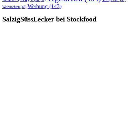
Vegan
(51)
Werbung
(143)
Weihnachten
(48)
SalzigSüssLecker bei Stockfood