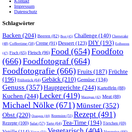
Kontakt
Impressum
Datenschutz
Schlagwörter
Backen
(204)
Challenge
(140)
Beeren
(82)
Brot
(45)
Cheesecake
DIY
(193)
Dessert
(123)
Creme
(91)
Coffeetime
(58)
(48)
Erdbeeren
Food
(654)
Foodfoto
Fleisch
(96)
Fisch
(65)
(47)
(666)
Foodfotograf
(664)
Foodfotografie
(666)
Früchte
Fruits
(187)
(196)
Gebäck
(210)
Gemüse
(134)
Frühstück
(64)
Genuss
(357)
Hauptgerichte
(244)
Kartoffeln
(88)
Lecker
(419)
Kuchen
(244)
Meat
(88)
Marzipan
(42)
Michael Nölke
(671)
Münster
(352)
Rezept
(491)
Obst
(220)
Rezension
(51)
Orangen
(44)
Tea-Time
(194)
Rezepte
(100)
Törtchen
(69)
Tarte
(64)
Salat
(57)
Vegetarisch
(404)
Vanille
(114)
Vorspeise
(66)