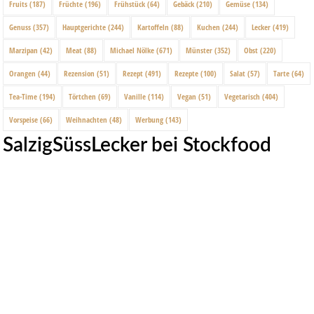
Fruits
(187)
Früchte
(196)
Frühstück
(64)
Gebäck
(210)
Gemüse
(134)
Genuss
(357)
Hauptgerichte
(244)
Kartoffeln
(88)
Kuchen
(244)
Lecker
(419)
Marzipan
(42)
Meat
(88)
Michael Nölke
(671)
Münster
(352)
Obst
(220)
Orangen
(44)
Rezension
(51)
Rezept
(491)
Rezepte
(100)
Salat
(57)
Tarte
(64)
Tea-Time
(194)
Törtchen
(69)
Vanille
(114)
Vegan
(51)
Vegetarisch
(404)
Vorspeise
(66)
Weihnachten
(48)
Werbung
(143)
SalzigSüssLecker bei Stockfood