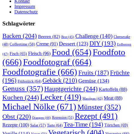
Kontakt
Impressum
Datenschutz
Schlagwörter
Backen
(204)
Challenge
(140)
Beeren
(82)
Brot
(45)
Cheesecake
DIY
(193)
Dessert
(123)
Creme
(91)
Coffeetime
(58)
(48)
Erdbeeren
Food
(654)
Foodfoto
Fleisch
(96)
Fisch
(65)
(47)
(666)
Foodfotograf
(664)
Foodfotografie
(666)
Früchte
Fruits
(187)
(196)
Gebäck
(210)
Gemüse
(134)
Frühstück
(64)
Genuss
(357)
Hauptgerichte
(244)
Kartoffeln
(88)
Lecker
(419)
Kuchen
(244)
Meat
(88)
Marzipan
(42)
Michael Nölke
(671)
Münster
(352)
Rezept
(491)
Obst
(220)
Rezension
(51)
Orangen
(44)
Tea-Time
(194)
Rezepte
(100)
Törtchen
(69)
Tarte
(64)
Salat
(57)
Vegetarisch
(404)
Vanille
(114)
Vorspeise
(66)