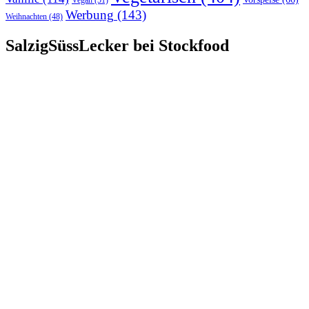
Vegan
(51)
Werbung
(143)
Weihnachten
(48)
SalzigSüssLecker bei Stockfood