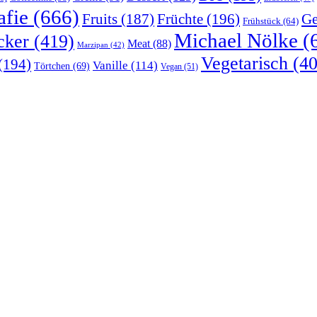
afie
(666)
Früchte
(196)
Ge
Fruits
(187)
Frühstück
(64)
Michael Nölke
(
cker
(419)
Meat
(88)
Marzipan
(42)
Vegetarisch
(40
(194)
Vanille
(114)
Törtchen
(69)
Vegan
(51)