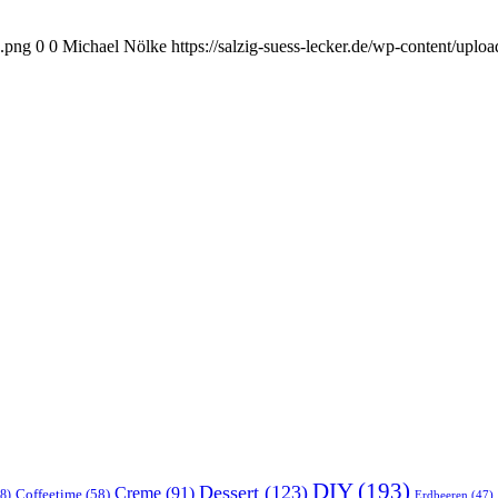
o.png
0
0
Michael Nölke
https://salzig-suess-lecker.de/wp-content/upl
DIY
(193)
Dessert
(123)
Creme
(91)
Coffeetime
(58)
8)
Erdbeeren
(47)