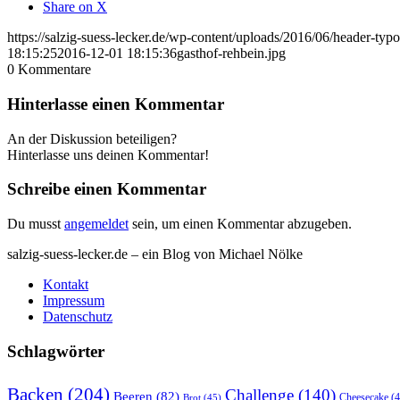
Share on X
https://salzig-suess-lecker.de/wp-content/uploads/2016/06/header-typ
18:15:25
2016-12-01 18:15:36
gasthof-rehbein.jpg
0
Kommentare
Hinterlasse einen Kommentar
An der Diskussion beteiligen?
Hinterlasse uns deinen Kommentar!
Schreibe einen Kommentar
Du musst
angemeldet
sein, um einen Kommentar abzugeben.
salzig-suess-lecker.de – ein Blog von Michael Nölke
Kontakt
Impressum
Datenschutz
Schlagwörter
Backen
(204)
Challenge
(140)
Beeren
(82)
Brot
(45)
Cheesecake
(4