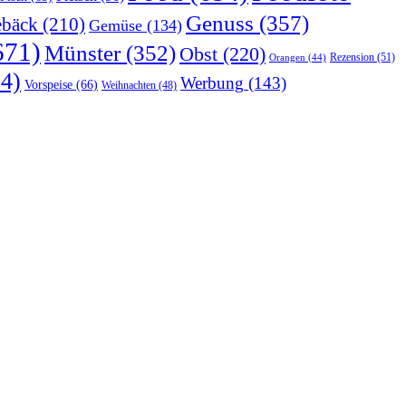
Genuss
(357)
bäck
(210)
Gemüse
(134)
671)
Münster
(352)
Obst
(220)
Rezension
(51)
Orangen
(44)
4)
Werbung
(143)
Vorspeise
(66)
Weihnachten
(48)