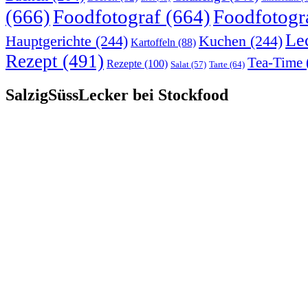
(666)
Foodfotograf
(664)
Foodfotogr
Le
Hauptgerichte
(244)
Kuchen
(244)
Kartoffeln
(88)
Rezept
(491)
Tea-Time
Rezepte
(100)
Tarte
(64)
Salat
(57)
SalzigSüssLecker bei Stockfood