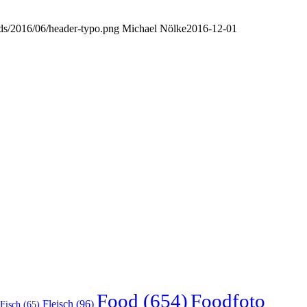
oads/2016/06/header-typo.png
Michael Nölke
2016-12-01
Food
(654)
Foodfoto
Fleisch
(96)
Fisch
(65)