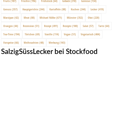
Fruits
(187)
Früchte
(196)
Frühstück
(64)
Gebäck
(210)
Gemüse
(134)
Genuss
(357)
Hauptgerichte
(244)
Kartoffeln
(88)
Kuchen
(244)
Lecker
(419)
Marzipan
(42)
Meat
(88)
Michael Nölke
(671)
Münster
(352)
Obst
(220)
Orangen
(44)
Rezension
(51)
Rezept
(491)
Rezepte
(100)
Salat
(57)
Tarte
(64)
Tea-Time
(194)
Törtchen
(69)
Vanille
(114)
Vegan
(51)
Vegetarisch
(404)
Vorspeise
(66)
Weihnachten
(48)
Werbung
(143)
SalzigSüssLecker bei Stockfood