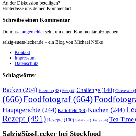
An der Diskussion beteiligen?
Hinterlasse uns deinen Kommentar!
Schreibe einen Kommentar
Du musst
angemeldet
sein, um einen Kommentar abzugeben.
salzig-suess-lecker.de – ein Blog von Michael Nölke
Kontakt
Impressum
Datenschutz
Schlagwörter
Backen
(204)
Challenge
(140)
Beeren
(82)
Brot
(45)
Cheesecake
(4
(666)
Foodfotograf
(664)
Foodfotogr
Le
Hauptgerichte
(244)
Kuchen
(244)
Kartoffeln
(88)
Rezept
(491)
Tea-Time
Rezepte
(100)
Tarte
(64)
Salat
(57)
SalzigSüssLecker bei Stockfood