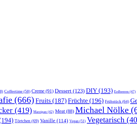
DIY
(193)
Dessert
(123)
Creme
(91)
Coffeetime
(58)
8)
Erdbeeren
(47)
afie
(666)
Früchte
(196)
Ge
Fruits
(187)
Frühstück
(64)
Michael Nölke
(
cker
(419)
Meat
(88)
Marzipan
(42)
Vegetarisch
(40
(194)
Vanille
(114)
Törtchen
(69)
Vegan
(51)