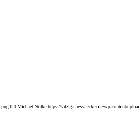
o.png
0
0
Michael Nölke
https://salzig-suess-lecker.de/wp-content/upl