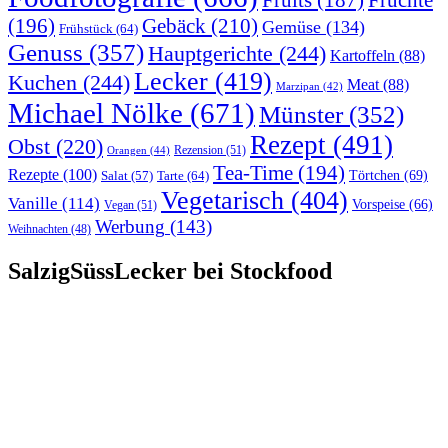
Früchte
Fruits
(187)
(196)
Gebäck
(210)
Gemüse
(134)
Frühstück
(64)
Genuss
(357)
Hauptgerichte
(244)
Kartoffeln
(88)
Lecker
(419)
Kuchen
(244)
Meat
(88)
Marzipan
(42)
Michael Nölke
(671)
Münster
(352)
Rezept
(491)
Obst
(220)
Rezension
(51)
Orangen
(44)
Tea-Time
(194)
Rezepte
(100)
Törtchen
(69)
Tarte
(64)
Salat
(57)
Vegetarisch
(404)
Vanille
(114)
Vorspeise
(66)
Vegan
(51)
Werbung
(143)
Weihnachten
(48)
SalzigSüssLecker bei Stockfood