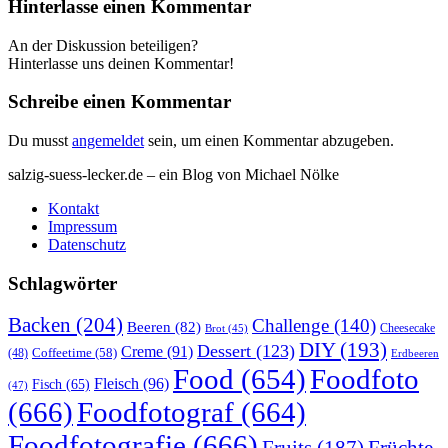
Hinterlasse einen Kommentar
An der Diskussion beteiligen?
Hinterlasse uns deinen Kommentar!
Schreibe einen Kommentar
Du musst
angemeldet
sein, um einen Kommentar abzugeben.
salzig-suess-lecker.de – ein Blog von Michael Nölke
Kontakt
Impressum
Datenschutz
Schlagwörter
Backen
(204)
Challenge
(140)
Beeren
(82)
Brot
(45)
Cheesecake
DIY
(193)
Dessert
(123)
Creme
(91)
Coffeetime
(58)
(48)
Erdbeeren
Food
(654)
Foodfoto
Fleisch
(96)
Fisch
(65)
(47)
(666)
Foodfotograf
(664)
Foodfotografie
(666)