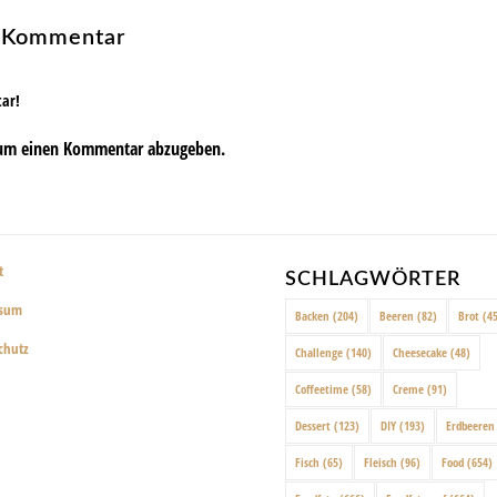
n Kommentar
tar!
um einen Kommentar abzugeben.
t
SCHLAGWÖRTER
ssum
Backen
(204)
Beeren
(82)
Brot
(45
chutz
Challenge
(140)
Cheesecake
(48)
Coffeetime
(58)
Creme
(91)
Dessert
(123)
DIY
(193)
Erdbeeren
Fisch
(65)
Fleisch
(96)
Food
(654)