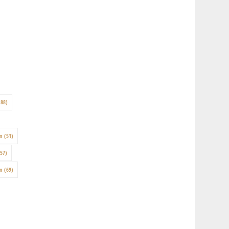
88)
on
(51)
57)
en
(69)