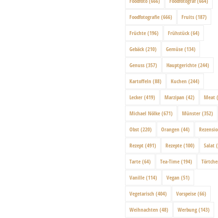
Foodfoto
(666)
Foodfotograf
(664)
Foodfotografie
(666)
Fruits
(187)
Früchte
(196)
Frühstück
(64)
Gebäck
(210)
Gemüse
(134)
Genuss
(357)
Hauptgerichte
(244)
Kartoffeln
(88)
Kuchen
(244)
Lecker
(419)
Marzipan
(42)
Meat
(
Michael Nölke
(671)
Münster
(352)
Obst
(220)
Orangen
(44)
Rezensi
Rezept
(491)
Rezepte
(100)
Salat
(
Tarte
(64)
Tea-Time
(194)
Törtch
Vanille
(114)
Vegan
(51)
Vegetarisch
(404)
Vorspeise
(66)
Weihnachten
(48)
Werbung
(143)