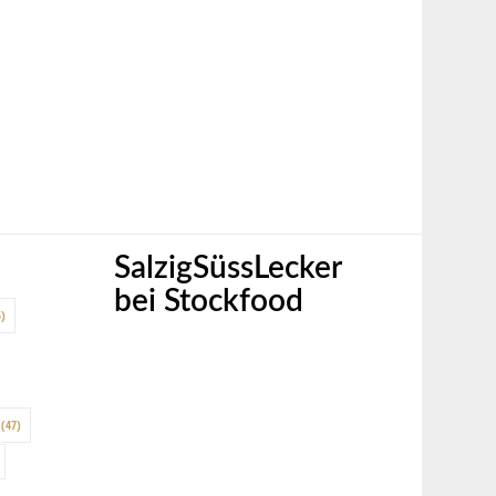
SalzigSüssLecker
bei Stockfood
)
(47)