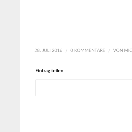
/
/
28. JULI 2016
0 KOMMENTARE
VON
MI
Eintrag teilen