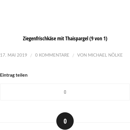
Ziegenfrischkäse mit Thaispargel (9 von 1)
/
/
17. MAI 2019
0 KOMMENTARE
VON
MICHAEL NÖLKE
Eintrag teilen
0