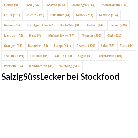
Fleisch
(96)
Food
(654)
Foodfoto
(666)
Foodfotograf
(664)
Foodfotografie
(666)
Fruits
(187)
Früchte
(196)
Frühstück
(64)
Gebäck
(210)
Gemüse
(134)
Genuss
(357)
Hauptgerichte
(244)
Kartoffeln
(88)
Kuchen
(244)
Lecker
(419)
Marzipan
(42)
Meat
(88)
Michael Nölke
(671)
Münster
(352)
Obst
(220)
Orangen
(44)
Rezension
(51)
Rezept
(491)
Rezepte
(100)
Salat
(57)
Tarte
(64)
Tea-Time
(194)
Törtchen
(69)
Vanille
(114)
Vegan
(51)
Vegetarisch
(404)
Vorspeise
(66)
Weihnachten
(48)
Werbung
(143)
SalzigSüssLecker bei Stockfood