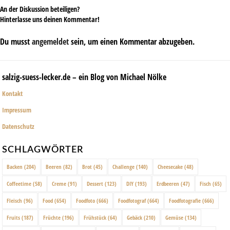
An der Diskussion beteiligen?
Hinterlasse uns deinen Kommentar!
Du musst
angemeldet
sein, um einen Kommentar abzugeben.
salzig-suess-lecker.de – ein Blog von Michael Nölke
Kontakt
Impressum
Datenschutz
SCHLAGWÖRTER
Backen
(204)
Beeren
(82)
Brot
(45)
Challenge
(140)
Cheesecake
(48)
Coffeetime
(58)
Creme
(91)
Dessert
(123)
DIY
(193)
Erdbeeren
(47)
Fisch
(65)
Fleisch
(96)
Food
(654)
Foodfoto
(666)
Foodfotograf
(664)
Foodfotografie
(666)
Fruits
(187)
Früchte
(196)
Frühstück
(64)
Gebäck
(210)
Gemüse
(134)