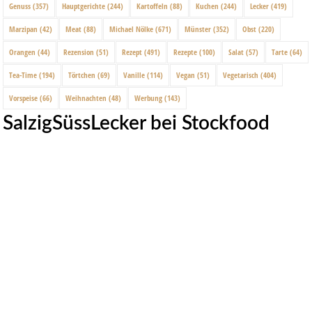
Genuss
(357)
Hauptgerichte
(244)
Kartoffeln
(88)
Kuchen
(244)
Lecker
(419)
Marzipan
(42)
Meat
(88)
Michael Nölke
(671)
Münster
(352)
Obst
(220)
Orangen
(44)
Rezension
(51)
Rezept
(491)
Rezepte
(100)
Salat
(57)
Tarte
(64)
Tea-Time
(194)
Törtchen
(69)
Vanille
(114)
Vegan
(51)
Vegetarisch
(404)
Vorspeise
(66)
Weihnachten
(48)
Werbung
(143)
SalzigSüssLecker bei Stockfood