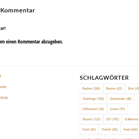
n Kommentar
tar!
um einen Kommentar abzugeben.
t
SCHLAGWÖRTER
ssum
Backen
(204)
Beeren
(82)
Brot
(45
chutz
Challenge
(140)
Cheesecake
(48)
Coffeetime
(58)
Creme
(91)
Dessert
(123)
DIY
(193)
Erdbeeren
Fisch
(65)
Fleisch
(96)
Food
(654)