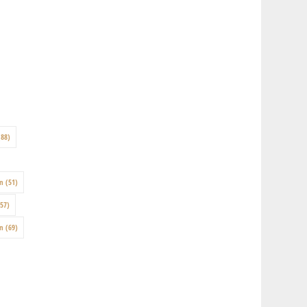
88)
on
(51)
57)
en
(69)