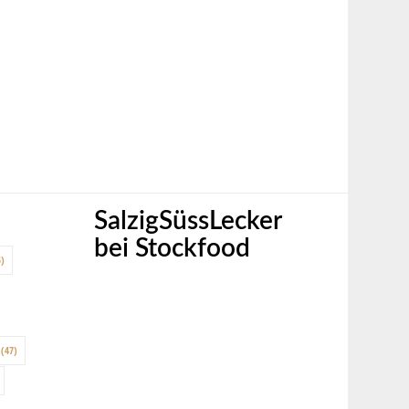
SalzigSüssLecker
bei Stockfood
)
(47)