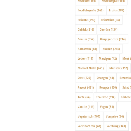
Foodfoto
(666)
Foodfotograf
(664)
Foodfotografie
(666)
Fruits
(187)
Früchte
(196)
Frühstück
(64)
Gebäck
(210)
Gemüse
(134)
Genuss
(357)
Hauptgerichte
(244)
Kartoffeln
(88)
Kuchen
(244)
Lecker
(419)
Marzipan
(42)
Meat
(
Michael Nölke
(671)
Münster
(352)
Obst
(220)
Orangen
(44)
Rezensi
Rezept
(491)
Rezepte
(100)
Salat
(
Tarte
(64)
Tea-Time
(194)
Törtch
Vanille
(114)
Vegan
(51)
Vegetarisch
(404)
Vorspeise
(66)
Weihnachten
(48)
Werbung
(143)