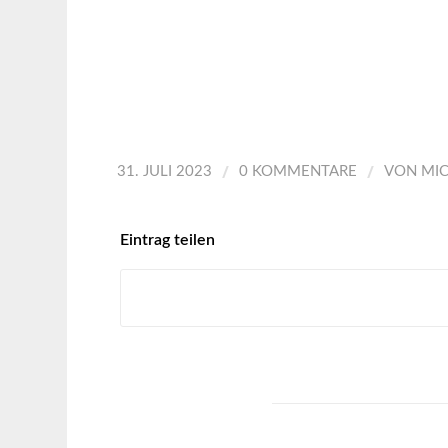
/
/
31. JULI 2023
0 KOMMENTARE
VON
MI
Eintrag teilen