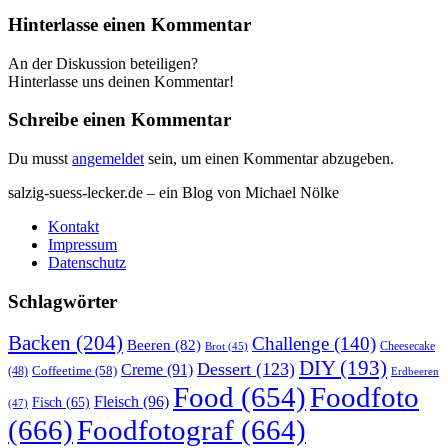
Hinterlasse einen Kommentar
An der Diskussion beteiligen?
Hinterlasse uns deinen Kommentar!
Schreibe einen Kommentar
Du musst
angemeldet
sein, um einen Kommentar abzugeben.
salzig-suess-lecker.de – ein Blog von Michael Nölke
Kontakt
Impressum
Datenschutz
Schlagwörter
Backen
(204)
Challenge
(140)
Beeren
(82)
Brot
(45)
Cheesecake
DIY
(193)
Dessert
(123)
Creme
(91)
Coffeetime
(58)
(48)
Erdbeeren
Food
(654)
Foodfoto
Fleisch
(96)
Fisch
(65)
(47)
(666)
Foodfotograf
(664)