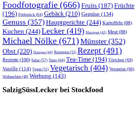
Foodfotografie
(666)
Früchte
Fruits
(187)
(196)
Gebäck
(210)
Gemüse
(134)
Frühstück
(64)
Genuss
(357)
Hauptgerichte
(244)
Kartoffeln
(88)
Lecker
(419)
Kuchen
(244)
Meat
(88)
Marzipan
(42)
Michael Nölke
(671)
Münster
(352)
Rezept
(491)
Obst
(220)
Rezension
(51)
Orangen
(44)
Tea-Time
(194)
Rezepte
(100)
Törtchen
(69)
Tarte
(64)
Salat
(57)
Vegetarisch
(404)
Vanille
(114)
Vorspeise
(66)
Vegan
(51)
Werbung
(143)
Weihnachten
(48)
SalzigSüssLecker bei Stockfood