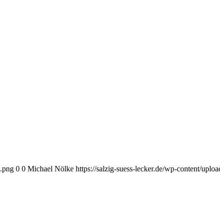
o.png
0
0
Michael Nölke
https://salzig-suess-lecker.de/wp-content/upl