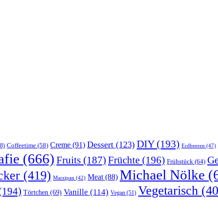
DIY
(193)
Dessert
(123)
Creme
(91)
Coffeetime
(58)
8)
Erdbeeren
(47)
afie
(666)
Früchte
(196)
Ge
Fruits
(187)
Frühstück
(64)
Michael Nölke
(
cker
(419)
Meat
(88)
Marzipan
(42)
Vegetarisch
(40
(194)
Vanille
(114)
Törtchen
(69)
Vegan
(51)