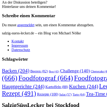
An der Diskussion beteiligen?
Hinterlasse uns deinen Kommentar!
Schreibe einen Kommentar
Du musst
angemeldet
sein, um einen Kommentar abzugeben.
salzig-suess-lecker.de – ein Blog von Michael Nölke
Kontakt
Impressum
Datenschutz
Schlagwörter
Backen
(204)
Challenge
(140)
Beeren
(82)
Brot
(45)
Cheesecake
(4
(666)
Foodfotograf
(664)
Foodfotogr
Le
Hauptgerichte
(244)
Kuchen
(244)
Kartoffeln
(88)
Rezept
(491)
Tea-Time
Rezepte
(100)
Tarte
(64)
Salat
(57)
SalzigSüssLecker bei Stockfood