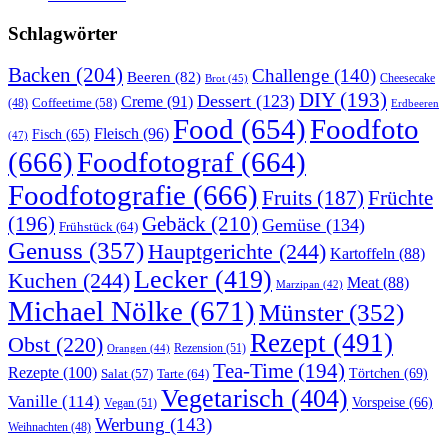
Schlagwörter
Backen
(204)
Challenge
(140)
Beeren
(82)
Brot
(45)
Cheesecake
DIY
(193)
Dessert
(123)
Creme
(91)
Coffeetime
(58)
(48)
Erdbeeren
Food
(654)
Foodfoto
Fleisch
(96)
Fisch
(65)
(47)
(666)
Foodfotograf
(664)
Foodfotografie
(666)
Früchte
Fruits
(187)
(196)
Gebäck
(210)
Gemüse
(134)
Frühstück
(64)
Genuss
(357)
Hauptgerichte
(244)
Kartoffeln
(88)
Lecker
(419)
Kuchen
(244)
Meat
(88)
Marzipan
(42)
Michael Nölke
(671)
Münster
(352)
Rezept
(491)
Obst
(220)
Rezension
(51)
Orangen
(44)
Tea-Time
(194)
Rezepte
(100)
Törtchen
(69)
Tarte
(64)
Salat
(57)
Vegetarisch
(404)
Vanille
(114)
Vorspeise
(66)
Vegan
(51)
Werbung
(143)
Weihnachten
(48)