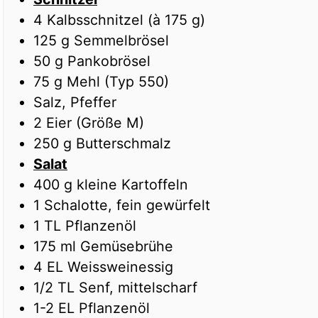
4
Kalbsschnitzel (à 175 g)
125
g
Semmelbrösel
50
g
Pankobrösel
75
g
Mehl (Typ 550)
Salz, Pfeffer
2
Eier (Größe M)
250
g
Butterschmalz
Salat
400
g
kleine Kartoffeln
1
Schalotte, fein gewürfelt
1
TL
Pflanzenöl
175
ml
Gemüsebrühe
4
EL
Weissweinessig
1/2
TL
Senf, mittelscharf
1-2
EL
Pflanzenöl