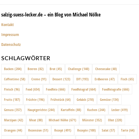
salzig-suess-lecker.de – ein Blog von Michael Nölke
Kontakt
Impressum
Datenschutz
SCHLAGWÖRTER
Backen
(204)
Beeren
(82)
Brot
(45)
Challenge
(140)
Cheesecake
(48)
Coffeetime
(58)
Creme
(91)
Dessert
(123)
DIY
(193)
Erdbeeren
(47)
Fisch
(65)
Fleisch
(96)
Food
(654)
Foodfoto
(666)
Foodfotograf
(664)
Foodfotografie
(666)
Fruits
(187)
Früchte
(196)
Frühstück
(64)
Gebäck
(210)
Gemüse
(134)
Genuss
(357)
Hauptgerichte
(244)
Kartoffeln
(88)
Kuchen
(244)
Lecker
(419)
Marzipan
(42)
Meat
(88)
Michael Nölke
(671)
Münster
(352)
Obst
(220)
Orangen
(44)
Rezension
(51)
Rezept
(491)
Rezepte
(100)
Salat
(57)
Tarte
(64)