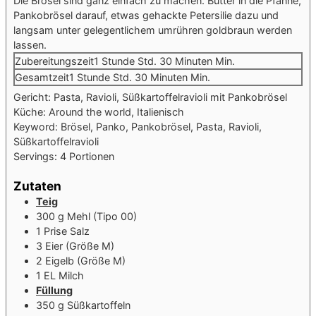
Die Brösel sind ganz einfach zu machen. Butter in die Pfanne,
Pankobrösel darauf, etwas gehackte Petersilie dazu und
langsam unter gelegentlichem umrühren goldbraun werden
lassen.
Zubereitungszeit
1
Stunde
Std.
30
Minuten
Min.
Gesamtzeit
1
Stunde
Std.
30
Minuten
Min.
Gericht:
Pasta, Ravioli, Süßkartoffelravioli mit Pankobrösel
Küche:
Around the world, Italienisch
Keyword:
Brösel, Panko, Pankobrösel, Pasta, Ravioli,
Süßkartoffelravioli
Servings:
4
Portionen
Zutaten
Teig
300
g
Mehl (Tipo 00)
1
Prise
Salz
3
Eier (Größe M)
2
Eigelb (Größe M)
1
EL
Milch
Füllung
350
g
Süßkartoffeln