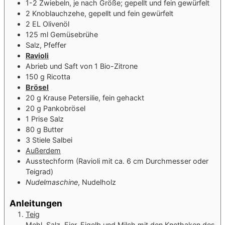
1-2
Zwiebeln, je nach Größe; gepellt und fein gewürfelt
2
Knoblauchzehe, gepellt und fein gewürfelt
2
EL
Olivenöl
125
ml
Gemüsebrühe
Salz, Pfeffer
Ravioli
Abrieb und Saft von 1 Bio-Zitrone
150
g
Ricotta
Brösel
20
g
Krause Petersilie, fein gehackt
20
g
Pankobrösel
1
Prise
Salz
80
g
Butter
3
Stiele
Salbei
Außerdem
Ausstechform (Ravioli mit ca. 6 cm Durchmesser oder
Teigrad)
Nudelmaschine
, Nudelholz
Anleitungen
Teig
Mehl, Salz, Eier, Eigelb und Milch mit den Knethaken des