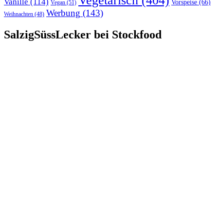
Vegetarisch
(404)
Vanille
(114)
Vorspeise
(66)
Vegan
(51)
Werbung
(143)
Weihnachten
(48)
SalzigSüssLecker bei Stockfood