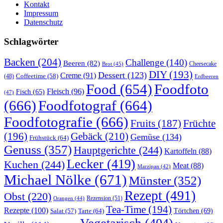
Kontakt
Impressum
Datenschutz
Schlagwörter
Backen
(204)
Challenge
(140)
Beeren
(82)
Brot
(45)
Cheesecake
DIY
(193)
Dessert
(123)
Creme
(91)
Coffeetime
(58)
(48)
Erdbeeren
Food
(654)
Foodfoto
Fleisch
(96)
Fisch
(65)
(47)
(666)
Foodfotograf
(664)
Foodfotografie
(666)
Früchte
Fruits
(187)
(196)
Gebäck
(210)
Gemüse
(134)
Frühstück
(64)
Genuss
(357)
Hauptgerichte
(244)
Kartoffeln
(88)
Lecker
(419)
Kuchen
(244)
Meat
(88)
Marzipan
(42)
Michael Nölke
(671)
Münster
(352)
Rezept
(491)
Obst
(220)
Rezension
(51)
Orangen
(44)
Tea-Time
(194)
Rezepte
(100)
Törtchen
(69)
Tarte
(64)
Salat
(57)