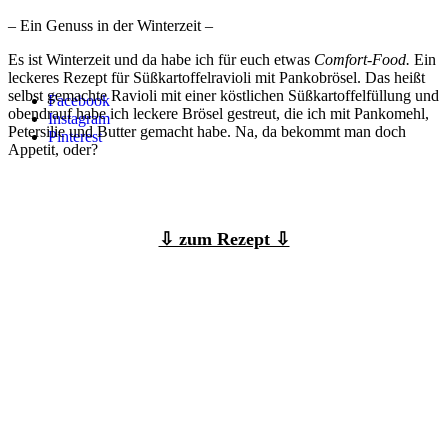
– Ein Genuss in der Winterzeit –
Es ist Winterzeit und da habe ich für euch etwas
Comfort-Food.
Ein
leckeres Rezept für Süßkartoffelravioli mit Pankobrösel. Das heißt
selbst gemachte Ravioli mit einer köstlichen Süßkartoffelfüllung und
Facebook
obendrauf habe ich leckere Brösel gestreut, die ich mit Pankomehl,
Instagram
Petersilie und Butter gemacht habe. Na, da bekommt man doch
Pinterest
Appetit, oder?
⇩ zum Rezept ⇩