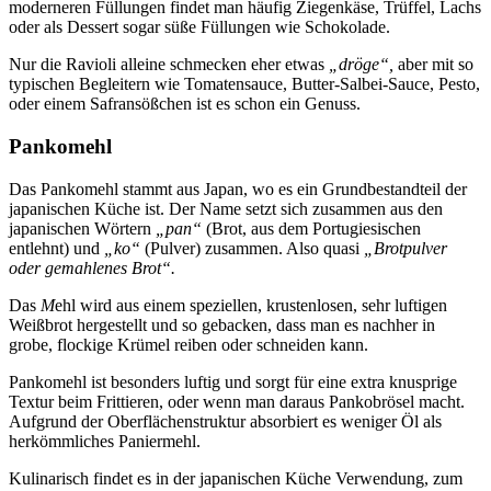
moderneren Füllungen findet man häufig Ziegenkäse, Trüffel, Lachs
oder als Dessert sogar süße Füllungen wie Schokolade.
Nur die Ravioli alleine schmecken eher etwas
„dröge“,
aber mit so
typischen Begleitern wie Tomatensauce, Butter-Salbei-Sauce, Pesto,
oder einem Safransößchen ist es schon ein Genuss.
Pankomehl
Das Pankomehl stammt aus Japan, wo es ein Grundbestandteil der
japanischen Küche ist. Der Name setzt sich zusammen aus den
japanischen Wörtern
„pan“
(Brot, aus dem Portugiesischen
entlehnt) und
„ko“
(Pulver) zusammen. Also quasi
„Brotpulver
oder gemahlenes Brot“.
Das
M
ehl wird aus einem speziellen, krustenlosen, sehr luftigen
Weißbrot hergestellt und so gebacken, dass man es nachher in
grobe, flockige Krümel reiben oder schneiden kann.
Pankomehl ist besonders luftig und sorgt für eine extra knusprige
Textur beim Frittieren, oder wenn man daraus Pankobrösel macht.
Aufgrund der Oberflächenstruktur absorbiert es weniger Öl als
herkömmliches Paniermehl.
Kulinarisch findet es in der japanischen Küche Verwendung, zum