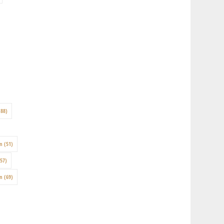
88)
on
(51)
57)
en
(69)