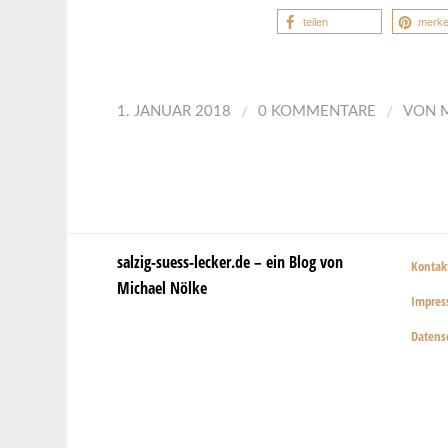
teilen
merk
/
/
1. JANUAR 2018
0 KOMMENTARE
VON
salzig-suess-lecker.de – ein Blog von
Kontak
Michael Nölke
Impre
Datens