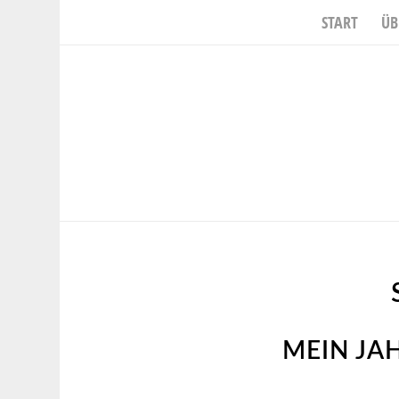
START
ÜB
MEIN JA