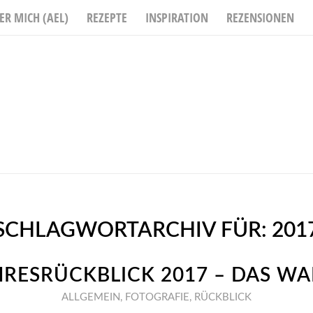
ER MICH (AEL)
REZEPTE
INSPIRATION
REZENSIONEN
SCHLAGWORTARCHIV FÜR:
201
HRESRÜCKBLICK 2017 – DAS WA
ALLGEMEIN
,
FOTOGRAFIE
,
RÜCKBLICK