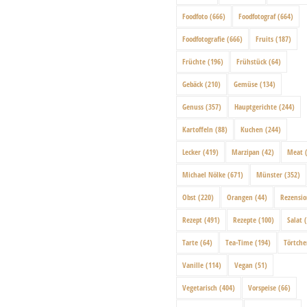
Foodfoto
(666)
Foodfotograf
(664)
Foodfotografie
(666)
Fruits
(187)
Früchte
(196)
Frühstück
(64)
Gebäck
(210)
Gemüse
(134)
Genuss
(357)
Hauptgerichte
(244)
Kartoffeln
(88)
Kuchen
(244)
Lecker
(419)
Marzipan
(42)
Meat
(
Michael Nölke
(671)
Münster
(352)
Obst
(220)
Orangen
(44)
Rezensi
Rezept
(491)
Rezepte
(100)
Salat
(
Tarte
(64)
Tea-Time
(194)
Törtch
Vanille
(114)
Vegan
(51)
Vegetarisch
(404)
Vorspeise
(66)