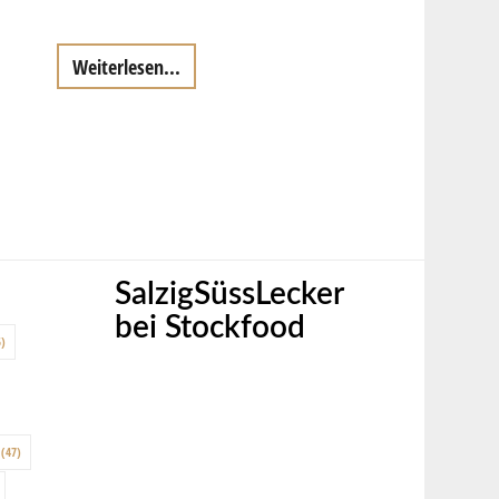
Weiterlesen...
SalzigSüssLecker
bei Stockfood
)
(47)