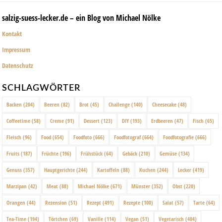
salzig-suess-lecker.de – ein Blog von Michael Nölke
Kontakt
Impressum
Datenschutz
SCHLAGWÖRTER
Backen
(204)
Beeren
(82)
Brot
(45)
Challenge
(140)
Cheesecake
(48)
Coffeetime
(58)
Creme
(91)
Dessert
(123)
DIY
(193)
Erdbeeren
(47)
Fisch
(65)
Fleisch
(96)
Food
(654)
Foodfoto
(666)
Foodfotograf
(664)
Foodfotografie
(666)
Fruits
(187)
Früchte
(196)
Frühstück
(64)
Gebäck
(210)
Gemüse
(134)
Genuss
(357)
Hauptgerichte
(244)
Kartoffeln
(88)
Kuchen
(244)
Lecker
(419)
Marzipan
(42)
Meat
(88)
Michael Nölke
(671)
Münster
(352)
Obst
(220)
Orangen
(44)
Rezension
(51)
Rezept
(491)
Rezepte
(100)
Salat
(57)
Tarte
(64)
Tea-Time
(194)
Törtchen
(69)
Vanille
(114)
Vegan
(51)
Vegetarisch
(404)