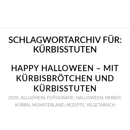
SCHLAGWORTARCHIV FÜR:
KÜRBISSTUTEN
HAPPY HALLOWEEN – MIT
KÜRBISBRÖTCHEN UND
KÜRBISSTUTEN
2020
,
ALLGEMEIN
,
FOTOGRAFIE
,
HALLOWEEN
,
HERBST
,
KÜRBIS
,
MÜNSTERLAND
,
REZEPTE
,
VEGETARISCH