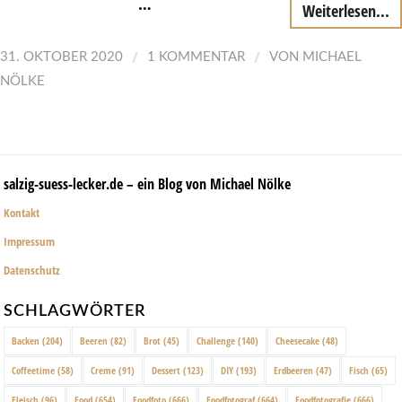
…
Weiterlesen...
/
/
31. OKTOBER 2020
1 KOMMENTAR
VON
MICHAEL
NÖLKE
salzig-suess-lecker.de – ein Blog von Michael Nölke
Kontakt
Impressum
Datenschutz
SCHLAGWÖRTER
Backen
(204)
Beeren
(82)
Brot
(45)
Challenge
(140)
Cheesecake
(48)
Coffeetime
(58)
Creme
(91)
Dessert
(123)
DIY
(193)
Erdbeeren
(47)
Fisch
(65)
Fleisch
(96)
Food
(654)
Foodfoto
(666)
Foodfotograf
(664)
Foodfotografie
(666)