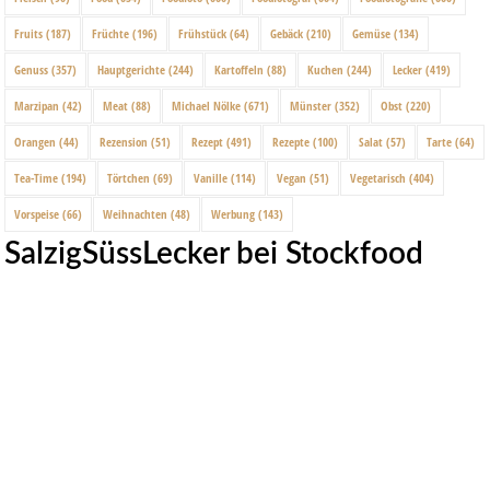
Fruits
(187)
Früchte
(196)
Frühstück
(64)
Gebäck
(210)
Gemüse
(134)
Genuss
(357)
Hauptgerichte
(244)
Kartoffeln
(88)
Kuchen
(244)
Lecker
(419)
Marzipan
(42)
Meat
(88)
Michael Nölke
(671)
Münster
(352)
Obst
(220)
Orangen
(44)
Rezension
(51)
Rezept
(491)
Rezepte
(100)
Salat
(57)
Tarte
(64)
Tea-Time
(194)
Törtchen
(69)
Vanille
(114)
Vegan
(51)
Vegetarisch
(404)
Vorspeise
(66)
Weihnachten
(48)
Werbung
(143)
SalzigSüssLecker bei Stockfood