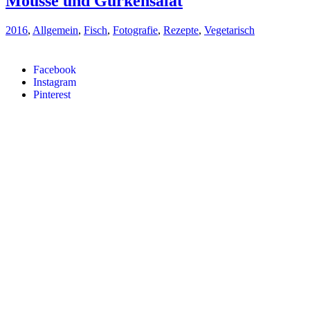
Mousse und Gurkensalat
2016
,
Allgemein
,
Fisch
,
Fotografie
,
Rezepte
,
Vegetarisch
Facebook
Instagram
Pinterest