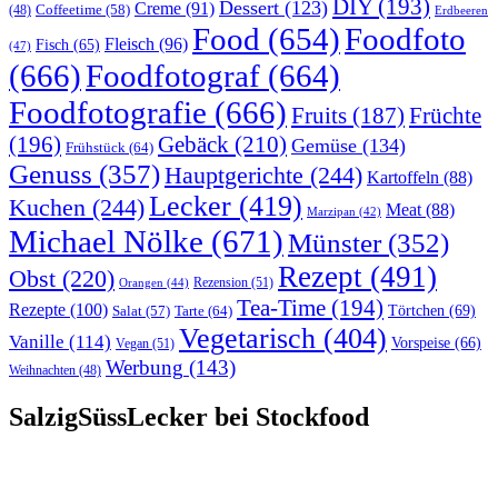
DIY
(193)
Dessert
(123)
Creme
(91)
Coffeetime
(58)
(48)
Erdbeeren
Food
(654)
Foodfoto
Fleisch
(96)
Fisch
(65)
(47)
(666)
Foodfotograf
(664)
Foodfotografie
(666)
Früchte
Fruits
(187)
(196)
Gebäck
(210)
Gemüse
(134)
Frühstück
(64)
Genuss
(357)
Hauptgerichte
(244)
Kartoffeln
(88)
Lecker
(419)
Kuchen
(244)
Meat
(88)
Marzipan
(42)
Michael Nölke
(671)
Münster
(352)
Rezept
(491)
Obst
(220)
Rezension
(51)
Orangen
(44)
Tea-Time
(194)
Rezepte
(100)
Törtchen
(69)
Tarte
(64)
Salat
(57)
Vegetarisch
(404)
Vanille
(114)
Vorspeise
(66)
Vegan
(51)
Werbung
(143)
Weihnachten
(48)
SalzigSüssLecker bei Stockfood