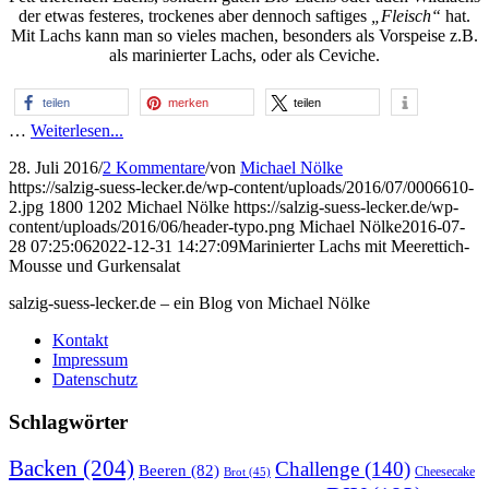
der etwas festeres, trockenes aber dennoch saftiges
„Fleisch“
hat.
Mit Lachs kann man so vieles machen, besonders als Vorspeise z.B.
als marinierter Lachs, oder als Ceviche.
teilen
merken
teilen
…
Weiterlesen...
28. Juli 2016
/
2 Kommentare
/
von
Michael Nölke
https://salzig-suess-lecker.de/wp-content/uploads/2016/07/0006610-
2.jpg
1800
1202
Michael Nölke
https://salzig-suess-lecker.de/wp-
content/uploads/2016/06/header-typo.png
Michael Nölke
2016-07-
28 07:25:06
2022-12-31 14:27:09
Marinierter Lachs mit Meerettich-
Mousse und Gurkensalat
salzig-suess-lecker.de – ein Blog von Michael Nölke
Kontakt
Impressum
Datenschutz
Schlagwörter
Backen
(204)
Challenge
(140)
Beeren
(82)
Brot
(45)
Cheesecake