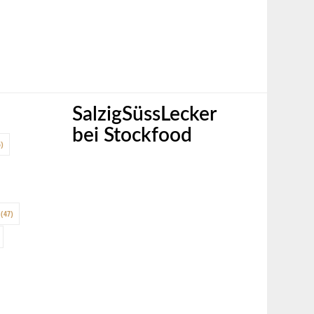
SalzigSüssLecker
bei Stockfood
)
(47)