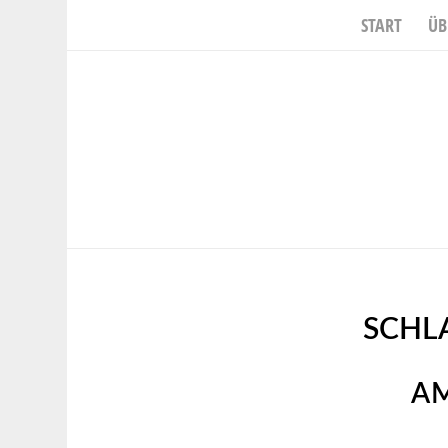
START
ÜB
SCHL
AM