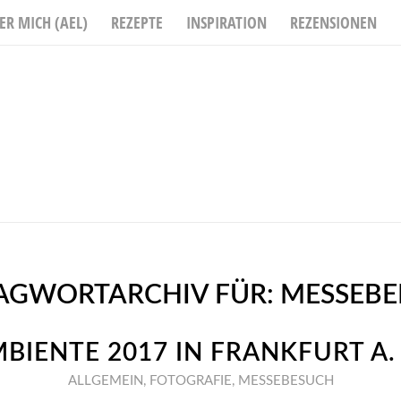
ER MICH (AEL)
REZEPTE
INSPIRATION
REZENSIONEN
AGWORTARCHIV FÜR:
MESSEBE
BIENTE 2017 IN FRANKFURT A.
ALLGEMEIN
,
FOTOGRAFIE
,
MESSEBESUCH