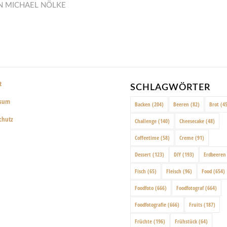
N
MICHAEL NÖLKE
t
SCHLAGWÖRTER
ssum
Backen
(204)
Beeren
(82)
Brot
(45
chutz
Challenge
(140)
Cheesecake
(48)
Coffeetime
(58)
Creme
(91)
Dessert
(123)
DIY
(193)
Erdbeeren
Fisch
(65)
Fleisch
(96)
Food
(654)
Foodfoto
(666)
Foodfotograf
(664)
Foodfotografie
(666)
Fruits
(187)
Früchte
(196)
Frühstück
(64)