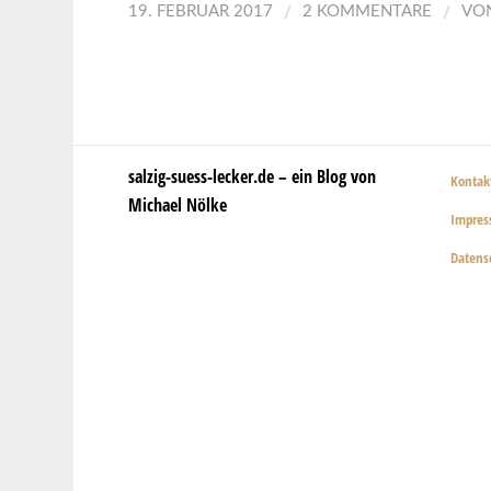
/
/
19. FEBRUAR 2017
2 KOMMENTARE
VO
salzig-suess-lecker.de – ein Blog von
Kontak
Michael Nölke
Impre
Datens