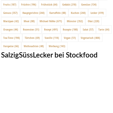
Fruits
(187)
Früchte
(196)
Frühstück
(64)
Gebäck
(210)
Gemüse
(134)
Genuss
(357)
Hauptgerichte
(244)
Kartoffeln
(88)
Kuchen
(244)
Lecker
(419)
Marzipan
(42)
Meat
(88)
Michael Nölke
(671)
Münster
(352)
Obst
(220)
Orangen
(44)
Rezension
(51)
Rezept
(491)
Rezepte
(100)
Salat
(57)
Tarte
(64)
Tea-Time
(194)
Törtchen
(69)
Vanille
(114)
Vegan
(51)
Vegetarisch
(404)
Vorspeise
(66)
Weihnachten
(48)
Werbung
(143)
SalzigSüssLecker bei Stockfood