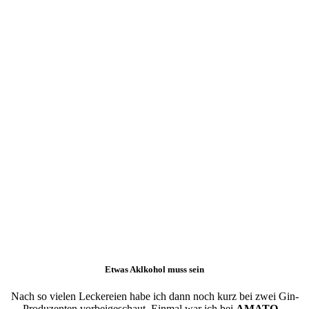
Etwas Aklkohol muss sein
Nach so vielen Leckereien habe ich dann noch kurz bei zwei Gin-
Produzenten vorbeigeschaut. Einmal war ich bei
AMATO
–