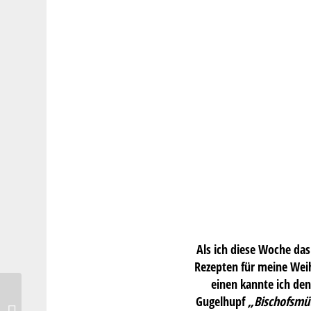
Als ich diese Woche das
Rezepten für meine Wei
einen kannte ich den
Gugelhupf
„Bischofsmü
Eat & STYLE Food-Festival in