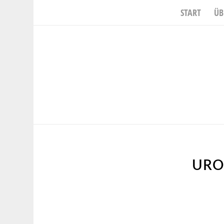
START
ÜB
sagt:
sagt:
sagt:
URO