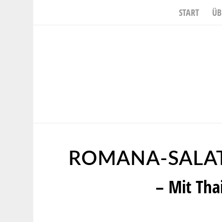
START
ÜB
ROMANA-SALAT
– Mit Tha