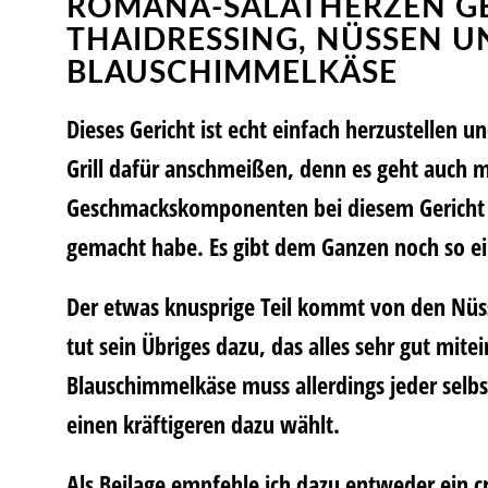
ROMANA-SALATHERZEN GE
THAIDRESSING, NÜSSEN U
BLAUSCHIMMELKÄSE
Dieses Gericht ist echt einfach herzustellen
Grill dafür anschmeißen, denn es geht auch mi
Geschmackskomponenten bei diesem Gericht is
gemacht habe. Es gibt dem Ganzen noch so ei
Der etwas knusprige Teil kommt von den Nü
tut sein Übriges dazu, das alles sehr gut mit
Blauschimmelkäse muss allerdings jeder selbs
einen kräftigeren dazu wählt.
Als Beilage empfehle ich dazu entweder ein c