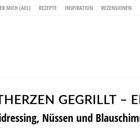
ER MICH (AEL)
REZEPTE
INSPIRATION
REZENSIONEN
HERZEN GEGRILLT – E
idressing, Nüssen und Blauschi