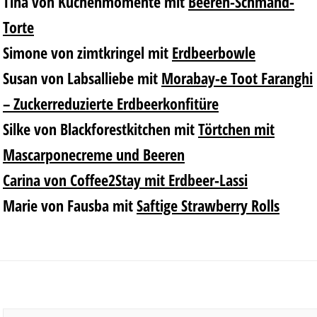
Tina von Küchenmomente
mit
Beeren-Schmand-
Torte
Simone von zimtkringel
mit
Erdbeerbowle
Susan von Labsalliebe
mit
Morabay-e Toot Faranghi
– Zuckerreduzierte Erdbeerkonfitüre
Silke von Blackforestkitchen
mit
Törtchen mit
Mascarponecreme und Beeren
Carina von Coffee2Stay
mit
Erdbeer-Lassi
Marie von Fausba
mit
Saftige Strawberry Rolls