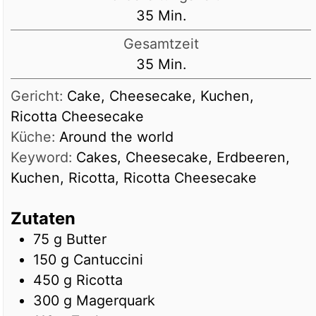
Minuten
35
Min.
Gesamtzeit
Minuten
35
Min.
Gericht:
Cake, Cheesecake, Kuchen,
Ricotta Cheesecake
Küche:
Around the world
Keyword:
Cakes, Cheesecake, Erdbeeren,
Kuchen, Ricotta, Ricotta Cheesecake
Zutaten
75
g
Butter
150
g
Cantuccini
450
g
Ricotta
300
g
Magerquark