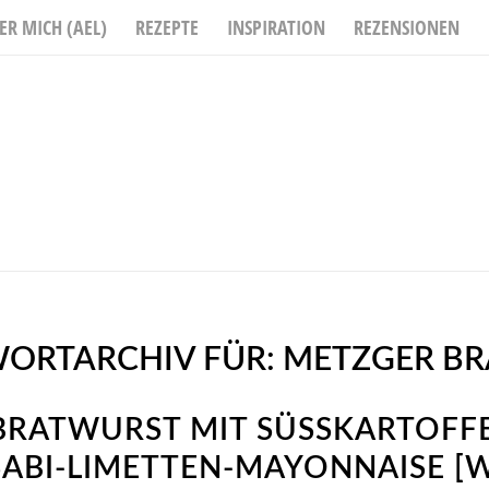
ER MICH (AEL)
REZEPTE
INSPIRATION
REZENSIONEN
ORTARCHIV FÜR:
METZGER B
RATWURST MIT SÜSSKARTOFFE
BI-LIMETTEN-MAYONNAISE [WE