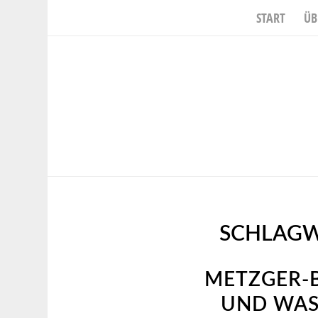
START
ÜB
SCHLAGW
METZGER-B
ND WASA