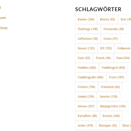
t
SCHLAGWÖRTER
ssum
Backen
(204)
Beeren
(82)
Brot
(45
chutz
Challenge
(140)
Cheesecake
(48)
Coffeetime
(58)
Creme
(91)
Dessert
(123)
DIY
(193)
Erdbeeren
Fisch
(65)
Fleisch
(96)
Food
(654)
Foodfoto
(666)
Foodfotograf
(664)
Foodfotografie
(666)
Fruits
(187)
Früchte
(196)
Frühstück
(64)
Gebäck
(210)
Gemüse
(134)
Genuss
(357)
Hauptgerichte
(244)
Kartoffeln
(88)
Kuchen
(244)
Lecker
(419)
Marzipan
(42)
Meat
(