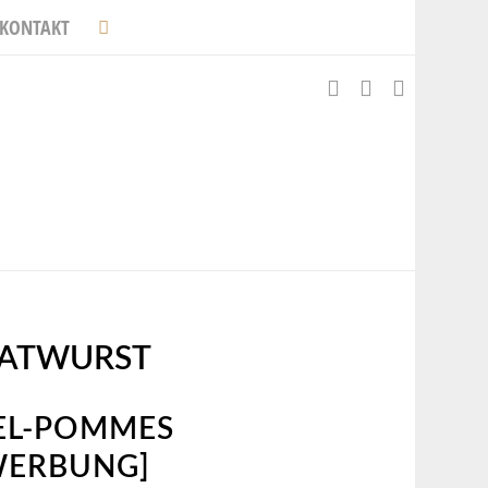
KONTAKT
RATWURST
L-POMMES U
RBUNG] [