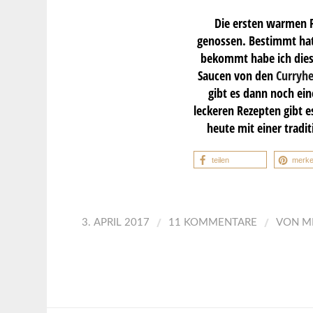
Die ersten warmen Fr
genossen. Bestimmt hat 
bekommt habe ich diese
Saucen von den
Curryhe
gibt es dann noch ein
leckeren Rezepten gibt e
heute mit einer trad
teilen
merk
/
/
3. APRIL 2017
11 KOMMENTARE
VON
M