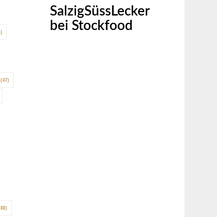
SalzigSüssLecker
bei Stockfood
)
(47)
88)