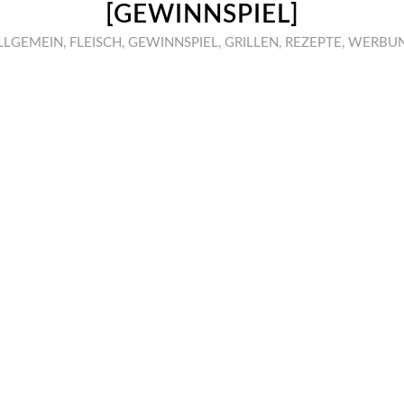
GEWINNSPIEL]
LLGEMEIN
,
FLEISCH
,
GEWINNSPIEL
,
GRILLEN
,
REZEPTE
,
WERBU