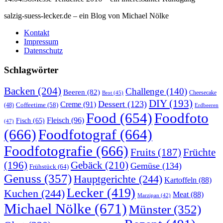
salzig-suess-lecker.de – ein Blog von Michael Nölke
Kontakt
Impressum
Datenschutz
Schlagwörter
Backen
(204)
Challenge
(140)
Beeren
(82)
Brot
(45)
Cheesecake
DIY
(193)
Dessert
(123)
Creme
(91)
Coffeetime
(58)
(48)
Erdbeeren
Food
(654)
Foodfoto
Fleisch
(96)
Fisch
(65)
(47)
(666)
Foodfotograf
(664)
Foodfotografie
(666)
Früchte
Fruits
(187)
(196)
Gebäck
(210)
Gemüse
(134)
Frühstück
(64)
Genuss
(357)
Hauptgerichte
(244)
Kartoffeln
(88)
Lecker
(419)
Kuchen
(244)
Meat
(88)
Marzipan
(42)
Michael Nölke
(671)
Münster
(352)