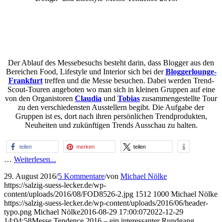
Der Ablauf des Messebesuchs besteht darin, dass Blogger aus den
Bereichen Food, Lifestyle und Interior sich bei der
Bloggerlounge-
Frankfurt
treffen und die Messe besuchen. Dabei werden Trend-
Scout-Touren angeboten wo man sich in kleinen Gruppen auf eine
von den Organistoren
Claudia
und
Tobias
zusammengestellte Tour
zu den verschiedensten Ausstellern begibt. Die Aufgabe der
Gruppen ist es, dort nach ihren persönlichen Trendprodukten,
Neuheiten und zukünftigen Trends Ausschau zu halten.
teilen
merken
teilen
…
Weiterlesen...
29. August 2016
/
5 Kommentare
/
von
Michael Nölke
https://salzig-suess-lecker.de/wp-
content/uploads/2016/08/FOD8526-2.jpg
1512
1000
Michael Nölke
https://salzig-suess-lecker.de/wp-content/uploads/2016/06/header-
typo.png
Michael Nölke
2016-08-29 17:00:07
2022-12-29
14:04:58
Messe Tendence 2016 – ein interessanter Rundgang