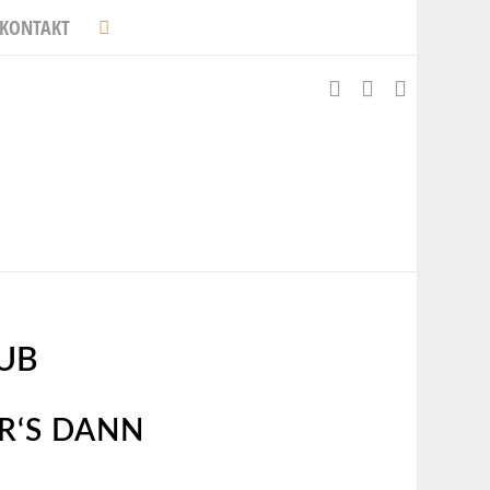
KONTAKT
UB
R‘S DANN