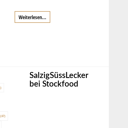
Weiterlesen...
SalzigSüssLecker
bei Stockfood
)
(47)