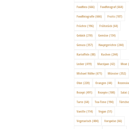
Foodfoto
(666)
Foodfotograf
(664)
Foodfotografie
(666)
Fruits
(187)
Früchte
(196)
Frühstück
(64)
Gebäck
(210)
Gemüse
(134)
Genuss
(357)
Hauptgerichte
(244)
Kartoffeln
(88)
Kuchen
(244)
Lecker
(419)
Marzipan
(42)
Meat
(
Michael Nölke
(671)
Münster
(352)
Obst
(220)
Orangen
(44)
Rezensi
Rezept
(491)
Rezepte
(100)
Salat
(
Tarte
(64)
Tea-Time
(194)
Törtch
Vanille
(114)
Vegan
(51)
Vegetarisch
(404)
Vorspeise
(66)