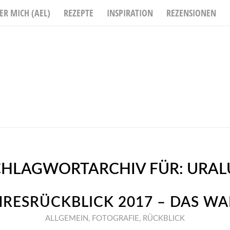
ER MICH (AEL)
REZEPTE
INSPIRATION
REZENSIONEN
CHLAGWORTARCHIV FÜR:
URAL
HRESRÜCKBLICK 2017 – DAS WA
ALLGEMEIN
,
FOTOGRAFIE
,
RÜCKBLICK