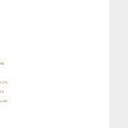
88)
on
(51)
57)
en
(69)