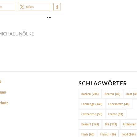
en
teilen
…
MICHAEL NÖLKE
t
SCHLAGWÖRTER
ssum
Backen
(204)
Beeren
(82)
Brot
(45
chutz
Challenge
(140)
Cheesecake
(48)
Coffeetime
(58)
Creme
(91)
Dessert
(123)
DIY
(193)
Erdbeeren
Fisch
(65)
Fleisch
(96)
Food
(654)