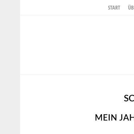
START
ÜB
S
MEIN JA