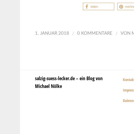
teilen
merk
/
/
1. JANUAR 2018
0 KOMMENTARE
VON
salzig-suess-lecker.de – ein Blog von
Kontak
Michael Nölke
Impre
Datens