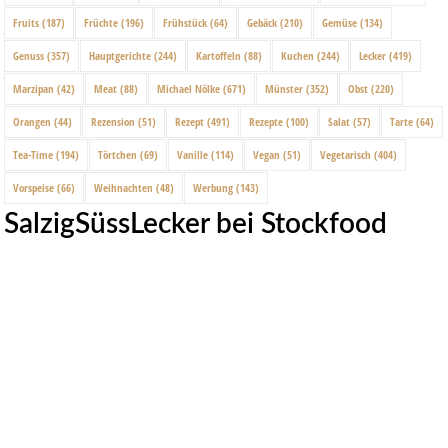
Fruits
(187)
Früchte
(196)
Frühstück
(64)
Gebäck
(210)
Gemüse
(134)
Genuss
(357)
Hauptgerichte
(244)
Kartoffeln
(88)
Kuchen
(244)
Lecker
(419)
Marzipan
(42)
Meat
(88)
Michael Nölke
(671)
Münster
(352)
Obst
(220)
Orangen
(44)
Rezension
(51)
Rezept
(491)
Rezepte
(100)
Salat
(57)
Tarte
(64)
Tea-Time
(194)
Törtchen
(69)
Vanille
(114)
Vegan
(51)
Vegetarisch
(404)
Vorspeise
(66)
Weihnachten
(48)
Werbung
(143)
SalzigSüssLecker bei Stockfood