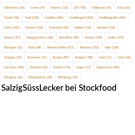
Coffeetime
(58)
Creme
(91)
Dessert
(123)
DIY
(193)
Erdbeeren
(47)
Fisch
(65)
Fleisch
(96)
Food
(654)
Foodfoto
(666)
Foodfotograf
(664)
Foodfotografie
(666)
Fruits
(187)
Früchte
(196)
Frühstück
(64)
Gebäck
(210)
Gemüse
(134)
Genuss
(357)
Hauptgerichte
(244)
Kartoffeln
(88)
Kuchen
(244)
Lecker
(419)
Marzipan
(42)
Meat
(88)
Michael Nölke
(671)
Münster
(352)
Obst
(220)
Orangen
(44)
Rezension
(51)
Rezept
(491)
Rezepte
(100)
Salat
(57)
Tarte
(64)
Tea-Time
(194)
Törtchen
(69)
Vanille
(114)
Vegan
(51)
Vegetarisch
(404)
Vorspeise
(66)
Weihnachten
(48)
Werbung
(143)
SalzigSüssLecker bei Stockfood