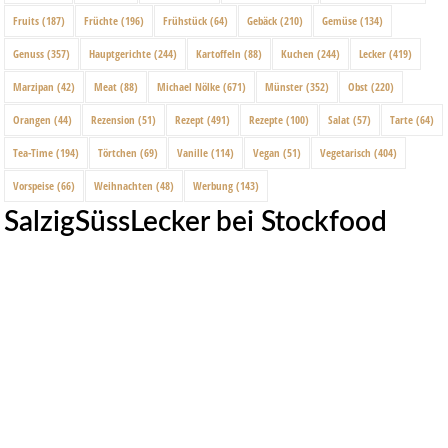
Fruits
(187)
Früchte
(196)
Frühstück
(64)
Gebäck
(210)
Gemüse
(134)
Genuss
(357)
Hauptgerichte
(244)
Kartoffeln
(88)
Kuchen
(244)
Lecker
(419)
Marzipan
(42)
Meat
(88)
Michael Nölke
(671)
Münster
(352)
Obst
(220)
Orangen
(44)
Rezension
(51)
Rezept
(491)
Rezepte
(100)
Salat
(57)
Tarte
(64)
Tea-Time
(194)
Törtchen
(69)
Vanille
(114)
Vegan
(51)
Vegetarisch
(404)
Vorspeise
(66)
Weihnachten
(48)
Werbung
(143)
SalzigSüssLecker bei Stockfood