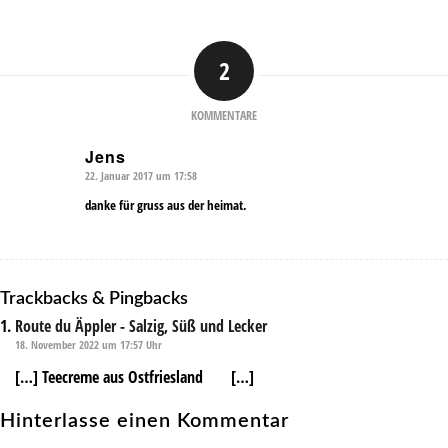
2
KOMMENTARE
Jens
22. Januar 2017 um 17:58
sagte:
danke für gruss aus der heimat.
Trackbacks & Pingbacks
Route du Äppler - Salzig, Süß und Lecker
18. November 2022 um 17:57 Uhr
[…] Teecreme aus Ostfriesland […]
Hinterlasse einen Kommentar