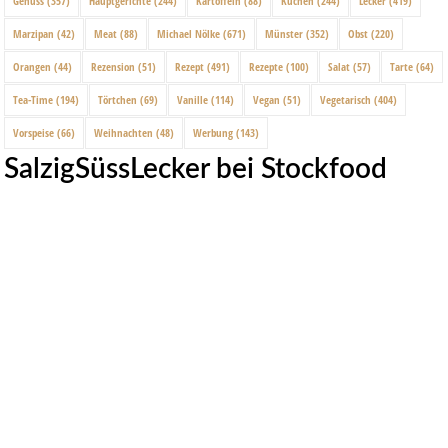
Genuss
(357)
Hauptgerichte
(244)
Kartoffeln
(88)
Kuchen
(244)
Lecker
(419)
Marzipan
(42)
Meat
(88)
Michael Nölke
(671)
Münster
(352)
Obst
(220)
Orangen
(44)
Rezension
(51)
Rezept
(491)
Rezepte
(100)
Salat
(57)
Tarte
(64)
Tea-Time
(194)
Törtchen
(69)
Vanille
(114)
Vegan
(51)
Vegetarisch
(404)
Vorspeise
(66)
Weihnachten
(48)
Werbung
(143)
SalzigSüssLecker bei Stockfood