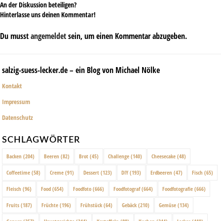
An der Diskussion beteiligen?
Hinterlasse uns deinen Kommentar!
Du musst
angemeldet
sein, um einen Kommentar abzugeben.
salzig-suess-lecker.de – ein Blog von Michael Nölke
Kontakt
Impressum
Datenschutz
SCHLAGWÖRTER
Backen
(204)
Beeren
(82)
Brot
(45)
Challenge
(140)
Cheesecake
(48)
Coffeetime
(58)
Creme
(91)
Dessert
(123)
DIY
(193)
Erdbeeren
(47)
Fisch
(65)
Fleisch
(96)
Food
(654)
Foodfoto
(666)
Foodfotograf
(664)
Foodfotografie
(666)
Fruits
(187)
Früchte
(196)
Frühstück
(64)
Gebäck
(210)
Gemüse
(134)