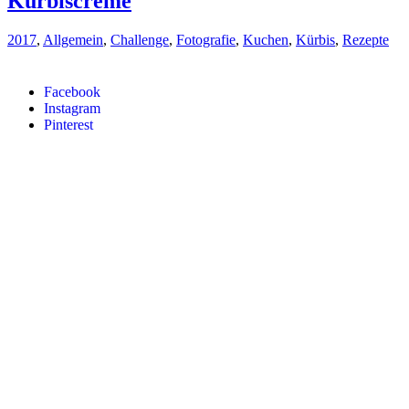
Kürbiscreme
2017
,
Allgemein
,
Challenge
,
Fotografie
,
Kuchen
,
Kürbis
,
Rezepte
Facebook
Instagram
Pinterest