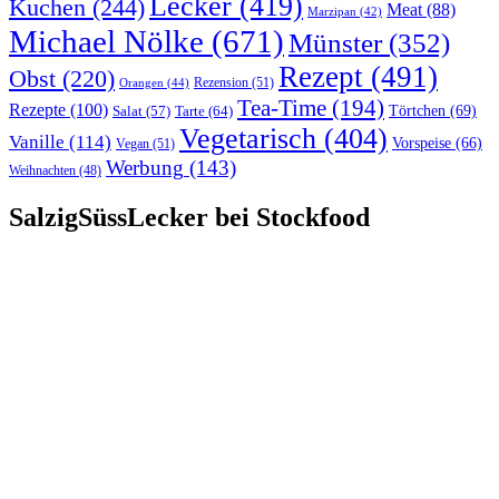
Lecker
(419)
Kuchen
(244)
Meat
(88)
Marzipan
(42)
Michael Nölke
(671)
Münster
(352)
Rezept
(491)
Obst
(220)
Rezension
(51)
Orangen
(44)
Tea-Time
(194)
Rezepte
(100)
Törtchen
(69)
Tarte
(64)
Salat
(57)
Vegetarisch
(404)
Vanille
(114)
Vorspeise
(66)
Vegan
(51)
Werbung
(143)
Weihnachten
(48)
SalzigSüssLecker bei Stockfood