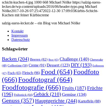
schicht-kuchen-4.jpg
1000
668
Michael Nölke
https://salzig-suess-
lecker.de/wp-content/uploads/2016/06/header-typo.png
Michael
Nölke
2017-10-26 07:25:47
2022-12-30 17:09:03
Kürbis-Schicht-
Kuchen mit feiner Kürbiscreme
salzig-suess-lecker.de – ein Blog von Michael Nölke
Kontakt
Impressum
Datenschutz
Schlagwörter
Backen
(204)
Challenge
(140)
Beeren
(82)
Brot
(45)
Cheesecake
DIY
(193)
Dessert
(123)
Creme
(91)
Coffeetime
(58)
(48)
Erdbeeren
Food
(654)
Foodfoto
Fleisch
(96)
Fisch
(65)
(47)
(666)
Foodfotograf
(664)
Foodfotografie
(666)
Früchte
Fruits
(187)
(196)
Gebäck
(210)
Gemüse
(134)
Frühstück
(64)
Genuss
(357)
Hauptgerichte
(244)
Kartoffeln
(88)