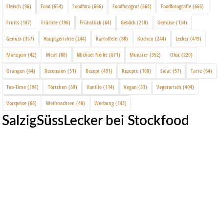
Fleisch
(96)
Food
(654)
Foodfoto
(666)
Foodfotograf
(664)
Foodfotografie
(666)
Fruits
(187)
Früchte
(196)
Frühstück
(64)
Gebäck
(210)
Gemüse
(134)
Genuss
(357)
Hauptgerichte
(244)
Kartoffeln
(88)
Kuchen
(244)
Lecker
(419)
Marzipan
(42)
Meat
(88)
Michael Nölke
(671)
Münster
(352)
Obst
(220)
Orangen
(44)
Rezension
(51)
Rezept
(491)
Rezepte
(100)
Salat
(57)
Tarte
(64)
Tea-Time
(194)
Törtchen
(69)
Vanille
(114)
Vegan
(51)
Vegetarisch
(404)
Vorspeise
(66)
Weihnachten
(48)
Werbung
(143)
SalzigSüssLecker bei Stockfood