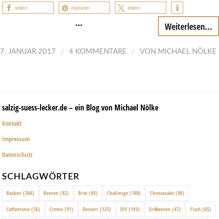
teilen
merken
teilen
…
Weiterlesen...
/
/
7. JANUAR 2017
4 KOMMENTARE
VON
MICHAEL NÖLKE
salzig-suess-lecker.de – ein Blog von Michael Nölke
Kontakt
Impressum
Datenschutz
SCHLAGWÖRTER
Backen
(204)
Beeren
(82)
Brot
(45)
Challenge
(140)
Cheesecake
(48)
Coffeetime
(58)
Creme
(91)
Dessert
(123)
DIY
(193)
Erdbeeren
(47)
Fisch
(65)