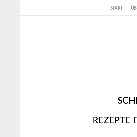
START
ÜB
SCH
REZEPTE 