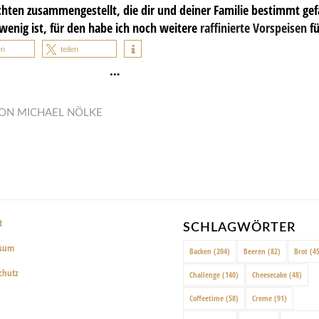
chten zusammengestellt, die dir und deiner Familie bestimmt ge
wenig ist, für den habe ich noch weitere
raffinierte Vorspeisen
fü
en
teilen
…
ON
MICHAEL NÖLKE
t
SCHLAGWÖRTER
ssum
Backen
(204)
Beeren
(82)
Brot
(45
chutz
Challenge
(140)
Cheesecake
(48)
Coffeetime
(58)
Creme
(91)