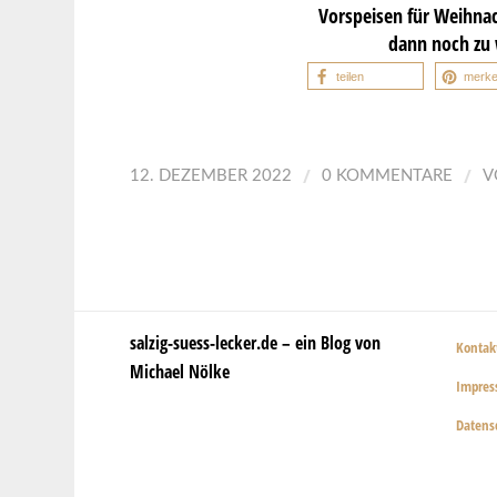
Vorspeisen für Weihna
dann noch zu 
teilen
merk
/
/
12. DEZEMBER 2022
0 KOMMENTARE
V
salzig-suess-lecker.de – ein Blog von
Kontak
Michael Nölke
Impre
Datens