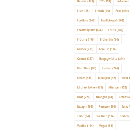
Dessert
(123)
DIY
(193)
Erdbeeren
Fisch
(65)
Fleisch
(96)
Food
(654)
Foodfoto
(666)
Foodfotograf
(664)
Foodfotografie
(666)
Fruits
(187)
Früchte
(196)
Frühstück
(64)
Gebäck
(210)
Gemüse
(134)
Genuss
(357)
Hauptgerichte
(244)
Kartoffeln
(88)
Kuchen
(244)
Lecker
(419)
Marzipan
(42)
Meat
(
Michael Nölke
(671)
Münster
(352)
Obst
(220)
Orangen
(44)
Rezensi
Rezept
(491)
Rezepte
(100)
Salat
(
Tarte
(64)
Tea-Time
(194)
Törtch
Vanille
(114)
Vegan
(51)