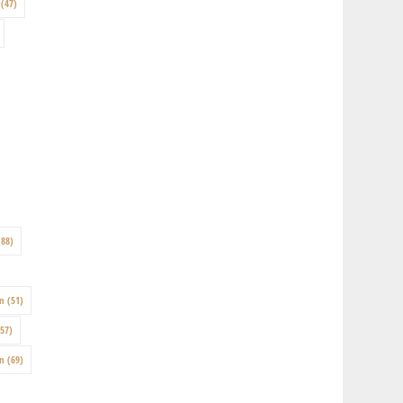
(47)
88)
on
(51)
57)
en
(69)