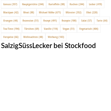
Genuss
(357)
Hauptgerichte
(244)
Kartoffeln
(88)
Kuchen
(244)
Lecker
(419)
Marzipan
(42)
Meat
(88)
Michael Nölke
(671)
Münster
(352)
Obst
(220)
Orangen
(44)
Rezension
(51)
Rezept
(491)
Rezepte
(100)
Salat
(57)
Tarte
(64)
Tea-Time
(194)
Törtchen
(69)
Vanille
(114)
Vegan
(51)
Vegetarisch
(404)
Vorspeise
(66)
Weihnachten
(48)
Werbung
(143)
SalzigSüssLecker bei Stockfood