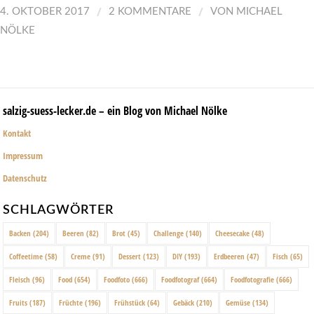
/
/
4. OKTOBER 2017
2 KOMMENTARE
VON
MICHAEL
NÖLKE
salzig-suess-lecker.de – ein Blog von Michael Nölke
Kontakt
Impressum
Datenschutz
SCHLAGWÖRTER
Backen
(204)
Beeren
(82)
Brot
(45)
Challenge
(140)
Cheesecake
(48)
Coffeetime
(58)
Creme
(91)
Dessert
(123)
DIY
(193)
Erdbeeren
(47)
Fisch
(65)
Fleisch
(96)
Food
(654)
Foodfoto
(666)
Foodfotograf
(664)
Foodfotografie
(666)
Fruits
(187)
Früchte
(196)
Frühstück
(64)
Gebäck
(210)
Gemüse
(134)