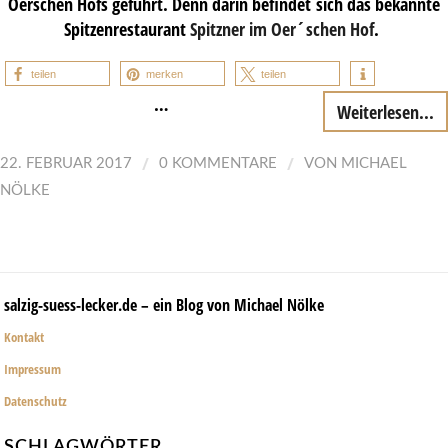
Oerschen Hofs geführt. Denn darin befindet sich das bekannte
Spitzenrestaurant
Spitzner im Oer´schen Hof
.
teilen
merken
teilen
…
Weiterlesen...
/
/
22. FEBRUAR 2017
0 KOMMENTARE
VON
MICHAEL
NÖLKE
salzig-suess-lecker.de – ein Blog von Michael Nölke
Kontakt
Impressum
Datenschutz
SCHLAGWÖRTER