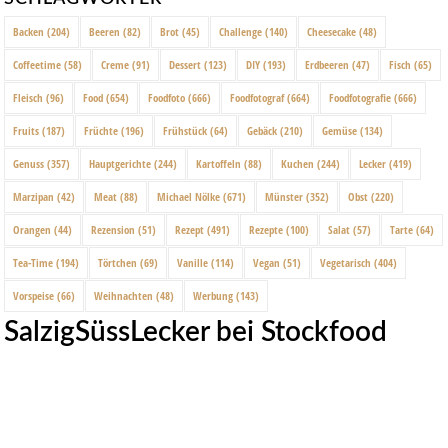
Backen
(204)
Beeren
(82)
Brot
(45)
Challenge
(140)
Cheesecake
(48)
Coffeetime
(58)
Creme
(91)
Dessert
(123)
DIY
(193)
Erdbeeren
(47)
Fisch
(65)
Fleisch
(96)
Food
(654)
Foodfoto
(666)
Foodfotograf
(664)
Foodfotografie
(666)
Fruits
(187)
Früchte
(196)
Frühstück
(64)
Gebäck
(210)
Gemüse
(134)
Genuss
(357)
Hauptgerichte
(244)
Kartoffeln
(88)
Kuchen
(244)
Lecker
(419)
Marzipan
(42)
Meat
(88)
Michael Nölke
(671)
Münster
(352)
Obst
(220)
Orangen
(44)
Rezension
(51)
Rezept
(491)
Rezepte
(100)
Salat
(57)
Tarte
(64)
Tea-Time
(194)
Törtchen
(69)
Vanille
(114)
Vegan
(51)
Vegetarisch
(404)
Vorspeise
(66)
Weihnachten
(48)
Werbung
(143)
SalzigSüssLecker bei Stockfood