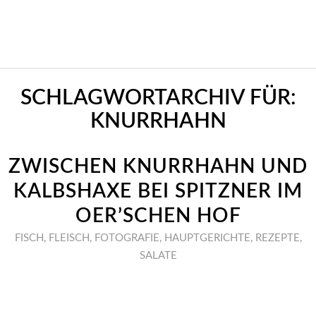
SCHLAGWORTARCHIV FÜR:
KNURRHAHN
ZWISCHEN KNURRHAHN UND
KALBSHAXE BEI SPITZNER IM
OER’SCHEN HOF
FISCH
,
FLEISCH
,
FOTOGRAFIE
,
HAUPTGERICHTE
,
REZEPTE
,
SALATE