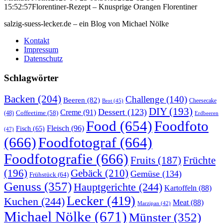
15:52:57
Florentiner-Rezept – Knusprige Orangen Florentiner
salzig-suess-lecker.de – ein Blog von Michael Nölke
Kontakt
Impressum
Datenschutz
Schlagwörter
Backen
(204)
Challenge
(140)
Beeren
(82)
Brot
(45)
Cheesecake
DIY
(193)
Dessert
(123)
Creme
(91)
Coffeetime
(58)
(48)
Erdbeeren
Food
(654)
Foodfoto
Fleisch
(96)
Fisch
(65)
(47)
(666)
Foodfotograf
(664)
Foodfotografie
(666)
Früchte
Fruits
(187)
(196)
Gebäck
(210)
Gemüse
(134)
Frühstück
(64)
Genuss
(357)
Hauptgerichte
(244)
Kartoffeln
(88)
Lecker
(419)
Kuchen
(244)
Meat
(88)
Marzipan
(42)
Michael Nölke
(671)
Münster
(352)