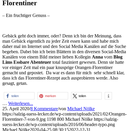
Florentiner
– Ein fruchtiger Genuss –
Gebäck geht doch immer, oder? Denn ich bin der Meinung, dass
man Gebäck eigentlich zu jeder Zeit essen kann und habe mich
daher mal im Internet und den Social Media Kanälen auf die Suche
begeben. Dabei bin ich beim Blättern in den diversen Social-Media
Kanälen von einem Bild meiner lieben Kollegin
Anna
vom
Blog
Lims Essbare Abenteuer
total fasziniert gewesen. Denn sie hatte
vor einiger Zeit mal ein paar knusprige Orangen-Florentiner
gemacht und gepostet. Da war es dann für mich sehr schnell klar,
dass ich das Florentiner-Rezept auch ausprobieren werde. Also
gesagt, getan.
teilen
merken
teilen
…
Weiterlesen...
25. April 2020
/
8 Kommentare
/
von
Michael Nölke
https://salzig-suess-lecker.de/wp-content/uploads/2021/02/Orangen-
Florentiner-7-von-9.jpg
1198
800
Michael Nölke
https://salzig-
suess-lecker.de/wp-content/uploads/2016/06/header-typo.png
Michael Nölke
2020-04-25 08:30:15
2022-12-31